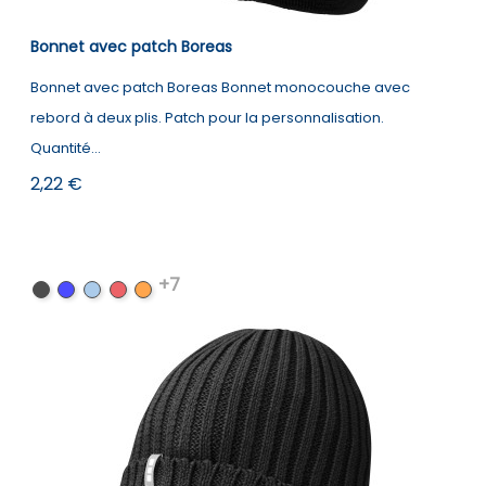
Bonnet avec patch Boreas
Bonnet avec patch Boreas Bonnet monocouche avec
rebord à deux plis. Patch pour la personnalisation.
Quantité...
Prix
2,22 €
+7
Noir
Bleu
Bleu
Rouge
Orange
clair