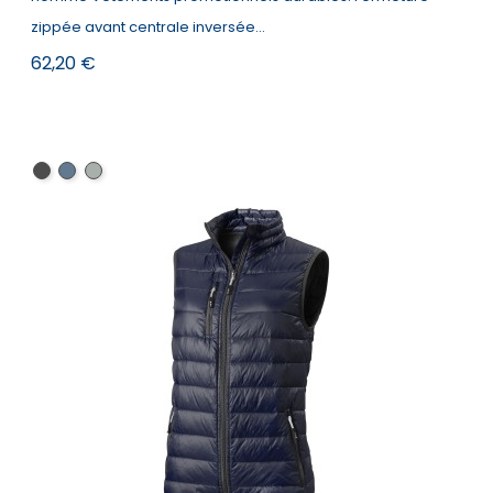
zippée avant centrale inversée...
Prix
62,20 €
Noir
Marine
Gris
storm