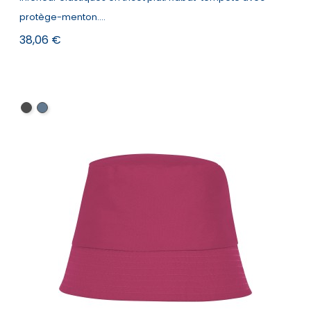
protège-menton....
Prix
38,06 €
Noir
Marine