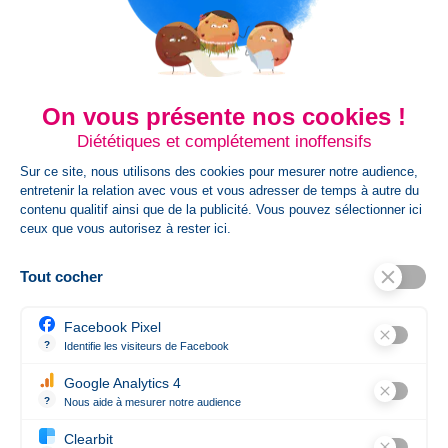
ou impression DTF
. Son éventail de couleurs variées et
ses coupes soignées permettent d’intégrer
une
identité de marque forte et valorisante
.
Une Marque Engagée et Responsable
On vous présente nos cookies !
Soucieuse de son impact environnemental et social,
Diététiques et complétement inoffensifs
Elevate mise sur une production éthique et
responsable
, avec des certifications qui garantissent
Sur ce site, nous utilisons des cookies pour mesurer notre audience,
qualité et respect des normes durables
. Un choix idéal
entretenir la relation avec vous et vous adresser de temps à autre du
pour les entreprises souhaitant s’inscrire dans une
contenu qualitif ainsi que de la publicité. Vous pouvez sélectionner ici
démarche plus respectueuse de l’environnement, tout
ceux que vous autorisez à rester ici.
en offrant à leurs équipes des vêtements de haute
qualité.
Tout cocher
Elevate – La Marque Idéale pour un Vêtement
d’Entreprise Personnalisé et Distingué
Facebook Pixel
?
Identifie les visiteurs de Facebook
En associant design moderne, technicité et
Permet de suivre les actions du visiteur sur le site web, et de voir 
personnalisation, Elevate s’impose comme une marque
Google Analytics 4
incontournable pour les professionnels en quête d’un
?
Nous aide à mesurer notre audience
textile haut de gamme.
Essentiel pour la gestion du site web, il permet de mesurer des indi
Clearbit