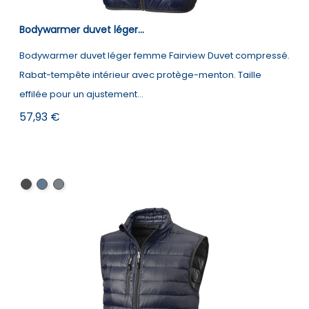
Bodywarmer duvet léger...
Bodywarmer duvet léger femme Fairview Duvet compressé.
Rabat-tempête intérieur avec protège-menton. Taille
effilée pour un ajustement...
Prix
57,93 €
Noir
Marine
Anthracite