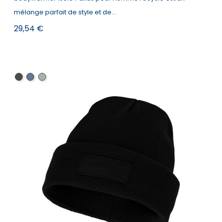
mélange parfait de style et de...
Prix
29,54 €
Noir
Marine
Gris
storm