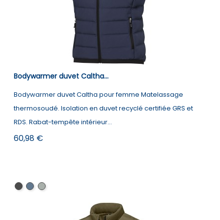
Bodywarmer duvet Caltha...
Bodywarmer duvet Caltha pour femme Matelassage
thermosoudé. Isolation en duvet recyclé certifiée GRS et
RDS. Rabat-tempête intérieur...
Prix
60,98 €
Noir
Marine
Gris
storm