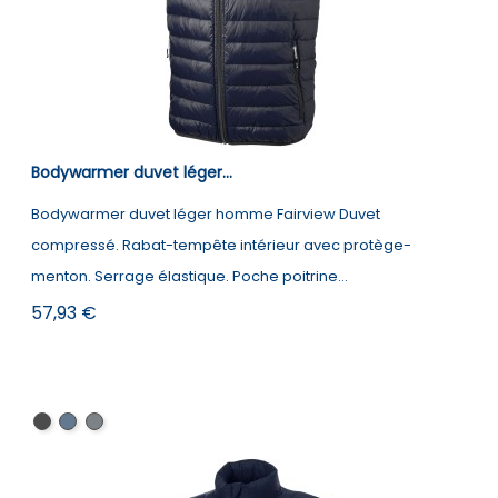
Bodywarmer duvet léger...
Bodywarmer duvet léger homme Fairview Duvet
compressé. Rabat-tempête intérieur avec protège-
menton. Serrage élastique. Poche poitrine...
Prix
57,93 €
Noir
Marine
Anthracite