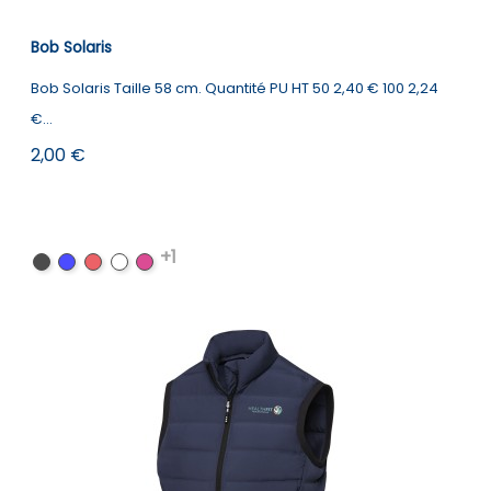
Bob Solaris
Bob Solaris Taille 58 cm. Quantité PU HT 50 2,40 € 100 2,24
€...
Prix
2,00 €
+1
Noir
Bleu
Rouge
Blanc
Magenta