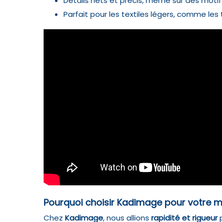
Détails nets et précis, même sur des moti
Parfait pour les textiles légers, comme les 
Pourquoi choisir Kadimage pour votre 
Chez
Kadimage
, nous allions
rapidité et rigueur
p