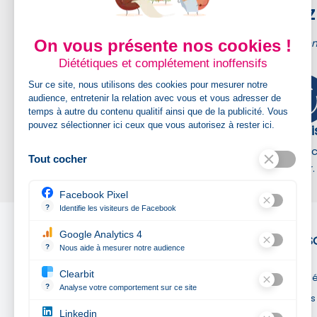
Achetez 
On vous présente nos cookies !
Kadimage membr
Diététiques et complétement inoffensifs
Sur ce site, nous utilisons des cookies pour mesurer notre
audience, entretenir la relation avec vous et vous adresser de
temps à autre du contenu qualitif ainsi que de la publicité. Vous
pouvez sélectionner ici ceux que vous autorisez à rester ici.
Livraison gratuite
Graph
Livraison gratuite dès 300 € ht France,
Un servi
Tout cocher
Belgique et Luxembourg
assister.
Facebook Pixel
?
Identifie les visiteurs de Facebook
Permet de suivre les actions du visiteur sur le site web, et de v
Google Analytics 4
NOTRE S
?
Nous aide à mesurer notre audience
Kadimage
Essentiel pour la gestion du site web, il permet de mesurer des 
Clearbit
Mentions l
7 rue Roland Coffignot
?
Analyse votre comportement sur ce site
51100 Reims
Conditions
Révèle les entreprises qui se cachent derrière les visites ano
Linkedin
France