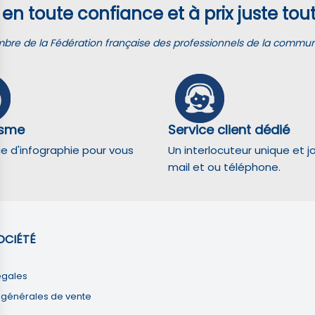
en toute confiance et à prix juste tout
e de la Fédération française des professionnels de la communic
isme
Service client dédié
ce d'infographie pour vous
Un interlocuteur unique et j
mail et ou téléphone.
oir s'il y a des conversions.
OCIÉTÉ
indicateurs tels que le trafic, les produits les plus consultés, ou encore la ré
égales
 générales de vente
nymes de sites web et utilisent ces données pour créer des expériences d'ach