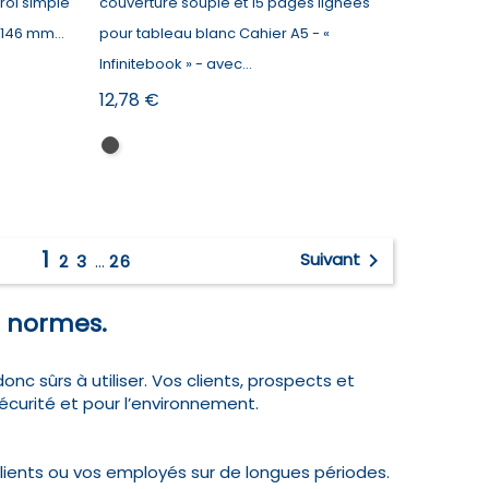
roi simple
couverture souple et 15 pages lignées
 146 mm...
pour tableau blanc Cahier A5 - «
Infinitebook » - avec...
Prix
12,78 €
Noir
1

Suivant
2
3
…
26
s normes.
nc sûrs à utiliser. Vos clients, prospects et
sécurité et pour l’environnement.
ients ou vos employés sur de longues périodes.