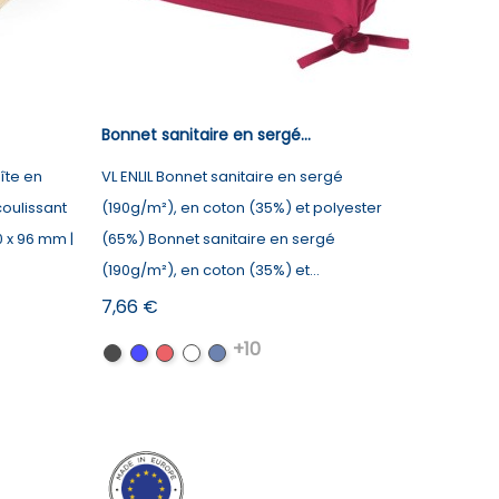
Bonnet sanitaire en sergé...
oîte en
VL ENLIL Bonnet sanitaire en sergé
oulissant
(190g/m²), en coton (35%) et polyester
0 x 96 mm |
(65%) Bonnet sanitaire en sergé
(190g/m²), en coton (35%) et...
Prix
7,66 €
+10
Noir
Bleu
Rouge
Blanc
Bleu
royal