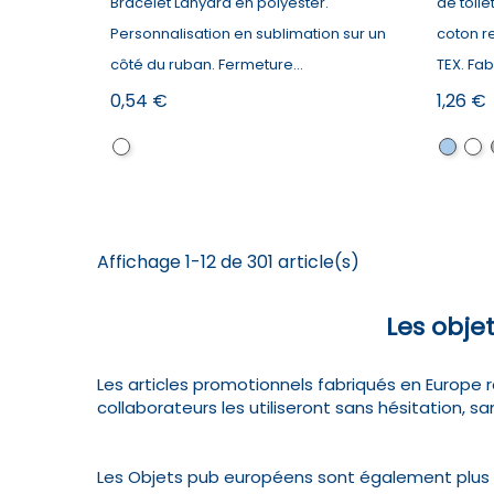
Bracelet Lanyard en polyester.
de toile
Personnalisation en sublimation sur un
coton re
côté du ruban. Fermeture...
TEX. Fab
Prix
Prix
0,54 €
1,26 €
Blanc
Bleu
Bla
clair
Affichage 1-12 de 301 article(s)
Les obje
Les articles promotionnels fabriqués en Europe r
collaborateurs les utiliseront sans hésitation, s
Les Objets pub européens sont également plus s