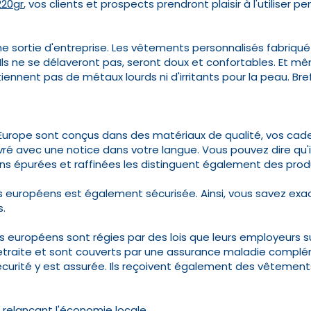
220gr
, vos clients et prospects prendront plaisir à l'utiliser p
e sortie d'entreprise. Les vêtements personnalisés fabriqué
ls ne se délaveront pas, seront doux et confortables. Et mê
nnent pas de métaux lourds ni d'irritants pour la peau. Bref
Europe sont conçus dans des matériaux de qualité, vos cade
 livré avec une notice dans votre langue. Vous pouvez dire qu
ons épurées et raffinées les distinguent également des prod
aires européens est également sécurisée. Ainsi, vous savez 
s.
iés européens sont régies par des lois que leurs employeurs su
la retraite et sont couverts par une assurance maladie comp
 sécurité y est assurée. Ils reçoivent également des vêtement
relançant l'économie locale.