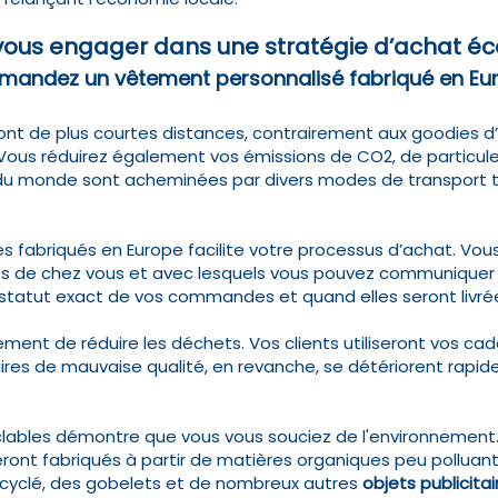
vous engager dans une stratégie d’achat é
andez un vêtement personnalisé fabriqué en Eur
nt de plus courtes distances, contrairement aux goodies d’i
 Vous réduirez également vos émissions de CO2, de particules
monde sont acheminées par divers modes de transport tout 
es fabriqués en Europe facilite votre processus d’achat. Vous
s de chez vous et avec lesquels vous pouvez communiquer fa
 statut exact de vos commandes et quand elles seront livré
ment de réduire les déchets. Vos clients utiliseront vos c
taires de mauvaise qualité, en revanche, se détériorent rap
cyclables démontre que vous vous souciez de l'environnement.
ront fabriqués à partir de matières organiques peu polluan
recyclé, des gobelets et de nombreux autres
objets publicita