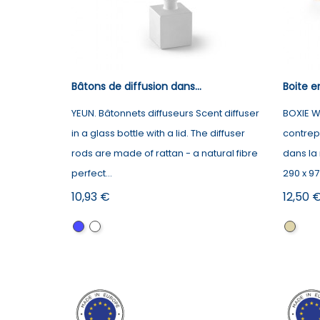
Bâtons de diffusion dans...
Boite e
YEUN. Bâtonnets diffuseurs Scent diffuser
BOXIE WO
in a glass bottle with a lid. The diffuser
contrep
rods are made of rattan - a natural fibre
dans la
perfect...
290 x 97
Prix
Prix
10,93 €
12,50 
Bleu
Blanc
Nature
foncé