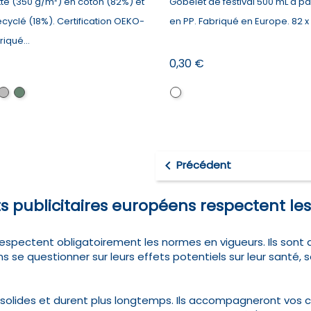
tte (350 g/m²) en coton (82%) et
Gobelet de festival 500 mL à pa
cyclé (18%). Certification OEKO-
en PP. Fabriqué en Europe. 82 x
riqué...
Prix
0,30 €
nc
Gris
Vert
Transparent
foncé

Précédent
ts publicitaires européens respectent le
espectent obligatoirement les normes en vigueurs. Ils sont do
ans se questionner sur leurs effets potentiels sur leur santé, 
olides et durent plus longtemps. Ils accompagneront vos cl