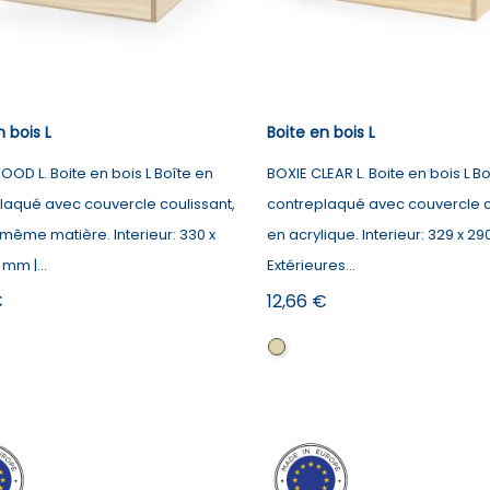
n bois L
Boite en bois L
OD L. Boite en bois L Boîte en
BOXIE CLEAR L. Boite en bois L B
laqué avec couvercle coulissant,
contreplaqué avec couvercle c
 même matière. Interieur: 330 x
en acrylique. Interieur: 329 x 29
 mm |...
Extérieures...
Prix
€
12,66 €
l
Naturel
foncé