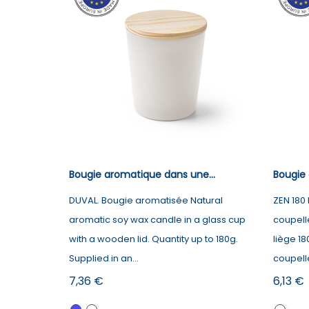
Bougie aromatique dans une...
Bougie 
DUVAL. Bougie aromatisée Natural
ZEN 180
aromatic soy wax candle in a glass cup
coupell
with a wooden lid. Quantity up to 180g.
liège 1
Supplied in an...
coupelle
Prix
Prix
7,36 €
6,13 €