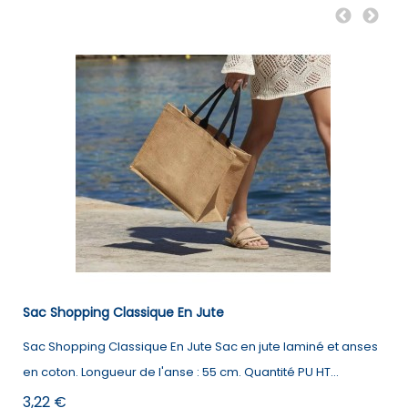
Sac Shopping Classique En Jute
Sac Shopping Classique En Jute Sac en jute laminé et anses
B
en coton. Longueur de l'anse : 55 cm. Quantité PU HT...
t
l
Prix
3,22 €