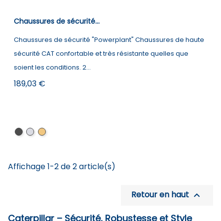
Chaussures de sécurité...
Chaussures de sécurité "Powerplant" Chaussures de haute
sécurité CAT confortable et très résistante quelles que
soient les conditions. 2...
Prix
189,03 €
Black
Dark
Honey
Brown
Affichage 1-2 de 2 article(s)
Retour en haut

Caterpillar – Sécurité, Robustesse et Style