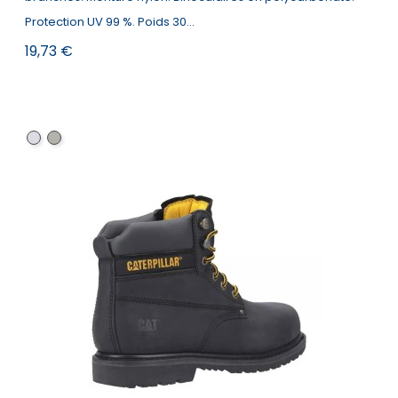
Protection UV 99 %. Poids 30...
Prix
19,73 €
CLEAR
Smoke