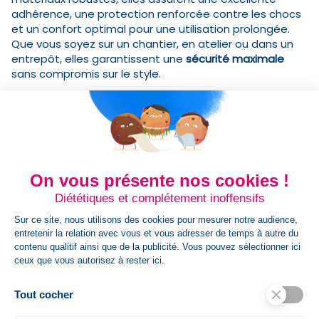
adhérence, une protection renforcée contre les chocs
et un confort optimal pour une utilisation prolongée.
Que vous soyez sur un chantier, en atelier ou dans un
entrepôt, elles garantissent une
sécurité maximale
sans compromis sur le style.
Lunettes de Protection : Voir en Toute Sécurité
Parce que la sécurité ne s’arrête pas aux pieds,
Caterpillar propose également des
lunettes de
protection
adaptées aux environnements exigeants.
On vous présente nos cookies !
Elles offrent une vision claire tout en protégeant
efficacement contre les projections et les particules,
Diététiques et complétement inoffensifs
assurant ainsi une sécurité accrue au quotidien.
Sur ce site, nous utilisons des cookies pour mesurer notre audience,
entretenir la relation avec vous et vous adresser de temps à autre du
Personnalisation et Image de Marque
contenu qualitif ainsi que de la publicité. Vous pouvez sélectionner ici
ceux que vous autorisez à rester ici.
Bien que notre gamme Caterpillar soit concentrée sur
l’essentiel, nous offrons la possibilité de
personnaliser
Tout cocher
vos équipements professionnels
avec votre logo ou