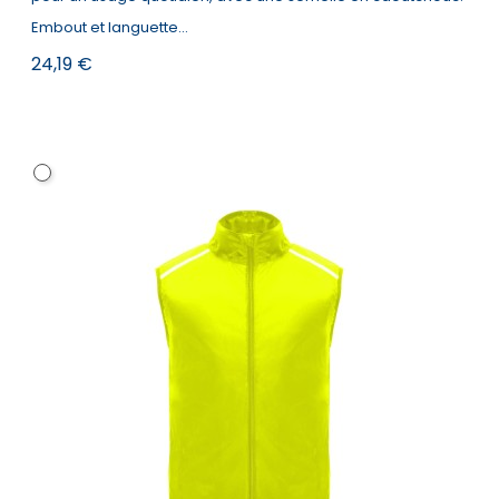
Embout et languette...
Prix
24,19 €
Blanc