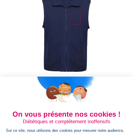
Gilet en polaire unisexe...
Gilet en polaire unisexe Bellagio Gilet polaire avec col polo
et fermeture éclair assortie. Poches latérales avec
fermeture éclair...
On vous présente nos cookies !
Prix
10,84 €
Diététiques et complétement inoffensifs
Sur ce site, nous utilisons des cookies pour mesurer notre audience,