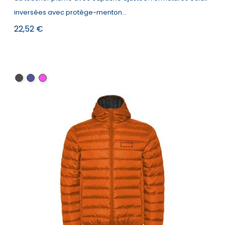
inversées avec protège-menton...
Prix
22,52 €
Noir
Navy
Fucsia
Blue