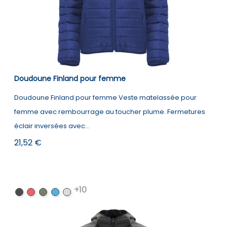
Doudoune Finland pour femme
Doudoune Finland pour femme Veste matelassée pour
femme avec rembourrage au toucher plume. Fermetures
éclair inversées avec...
Prix
21,52 €
+10
Noir
Rouge
Vert
Electric
Garnet
militaire
Blue