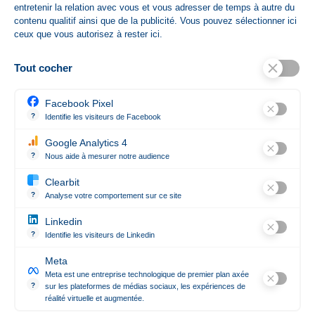
entretenir la relation avec vous et vous adresser de temps à autre du
contenu qualitif ainsi que de la publicité. Vous pouvez sélectionner ici
Noir
Rouge
Blanc
Navy
ceux que vous autorisez à rester ici.
Blue
Tout cocher
Affichage 1-12 de 139 article(s)
Facebook Pixel
1


Précédent
Suivant
2
3
…
12
?
Identifie les visiteurs de Facebook
Permet de suivre les actions du visiteur sur le site web, et de voir 
Google Analytics 4
Retour en haut

?
Nous aide à mesurer notre audience
Essentiel pour la gestion du site web, il permet de mesurer des indi
Clearbit
?
Analyse votre comportement sur ce site
Révèle les entreprises qui se cachent derrière les visites anonym
Linkedin
Contact

?
Identifie les visiteurs de Linkedin
Permet de suivre les actions du visiteur sur le site web, et de voir 
Meta
Notre société

Meta est une entreprise technologique de premier plan axée
?
sur les plateformes de médias sociaux, les expériences de
réalité virtuelle et augmentée.
Meta est une entreprise technologique de premier plan axée sur le
Suivez-nous
