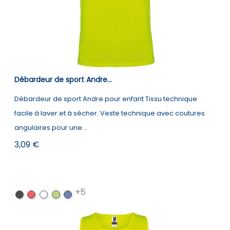
Débardeur de sport Andre...
Débardeur de sport Andre pour enfant Tissu technique
facile à laver et à sécher. Veste technique avec coutures
angulaires pour une...
Prix
3,09 €
+5
Noir
Rouge
Blanc
Citron
Bleu
vert
royal