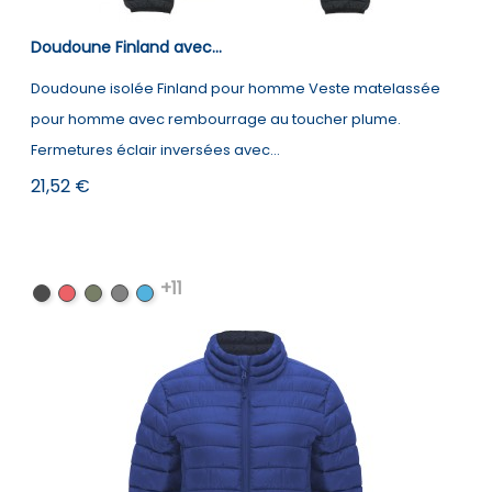
Doudoune Finland avec...
Doudoune isolée Finland pour homme Veste matelassée
pour homme avec rembourrage au toucher plume.
Fermetures éclair inversées avec...
Prix
21,52 €
+11
Noir
Rouge
Vert
Noir
Electric
militaire
chiné
Blue