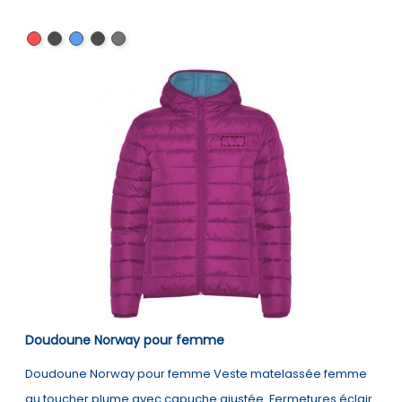
Rouge
Noir/Noir
Bleu
Noir
Noir
/
chiné
marine
/
/
Noir
/
Noir
Plomb
Bleu
chiné
royal
Doudoune Norway pour femme
Doudoune Norway pour femme Veste matelassée femme
au toucher plume avec capuche ajustée. Fermetures éclair