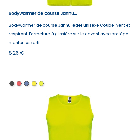
Bodywarmer de course Jannu...
Bodywarmer de course Jannu léger unisexe Coupe-vent et
respirant. Fermeture à glissière sur le devant avec protège-
menton assorti....
Prix
8,26 €
Noir
Rouge
Bleu
Jaune
Fluor
royal
fluo
Yellow