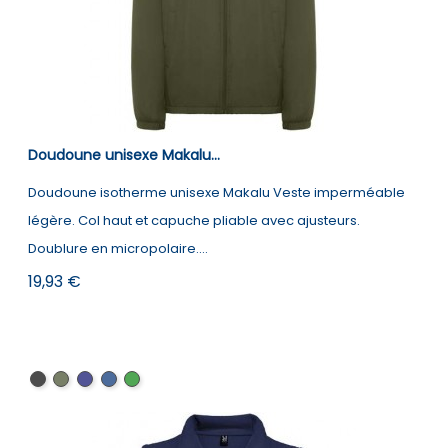
Doudoune unisexe Makalu...
Doudoune isotherme unisexe Makalu Veste imperméable
légère. Col haut et capuche pliable avec ajusteurs.
Doublure en micropolaire....
Prix
19,93 €
Noir
Vert
Navy
Bleu
Militar
militaire
Blue
marine
Green