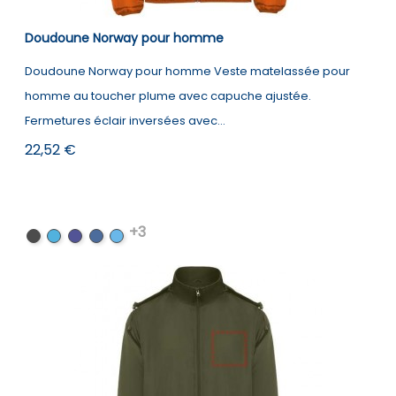
Doudoune Norway pour homme
Doudoune Norway pour homme Veste matelassée pour
homme au toucher plume avec capuche ajustée.
Fermetures éclair inversées avec...
Prix
22,52 €
+3
Noir
Electric
Navy
Bleu
Moonlight
Blue
Blue
marine
Blue