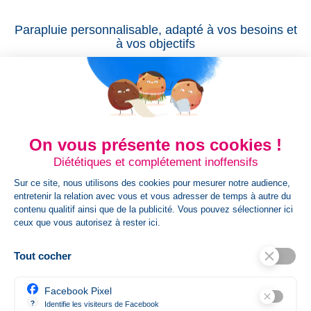
Parapluie personnalisable, adapté à vos besoins et
à vos objectifs
Un large choix de
parapluies promotionnels
s’offre à vous.
Vous pourrez choisir entre le modèle pliable, golf et demi-golf,
automatique et manuel ou à manche droite et canne. Il est
possible de personnaliser à souhait votre parapluie pliant
personnalisé, en optant pour les couleurs adaptées à votre
On vous présente nos cookies !
image de marque ou en imprimant votre logo sur les panneaux
Diététiques et complétement inoffensifs
extérieurs de qualité et imperméables. Vous pourrez, en plus,
créer un parapluie pliant personnalisé avec le texte publicitaire
Sur ce site, nous utilisons des cookies pour mesurer notre audience,
de votre choix. Pensez juste à offrir à vos clients, à vos
entretenir la relation avec vous et vous adresser de temps à autre du
prospects ou à vos partenaires des parapluies promotionnels
contenu qualitif ainsi que de la publicité. Vous pouvez sélectionner ici
ceux que vous autorisez à rester ici.
compacts et fonctionnels qui offrent une ouverture et une
fermeture faciles et optimisées. Concevez également des
modèles fabriqués avec des matières de qualité et résistantes
Tout cocher
au vent et aux intempéries comme la fibre de verre.
Facebook Pixel
Une grande variété de formes originales vous est accessible.
?
Identifie les visiteurs de Facebook