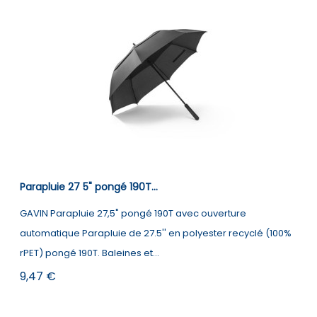
Parapluie 27 5" pongé 190T...
GAVIN Parapluie 27,5" pongé 190T avec ouverture
automatique Parapluie de 27.5'' en polyester recyclé (100%
rPET) pongé 190T. Baleines et...
Prix
9,47 €