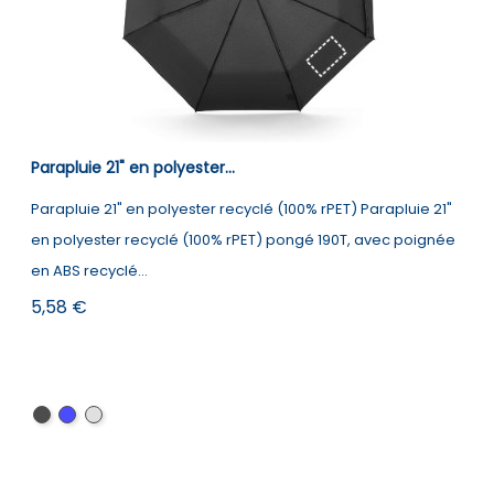
Parapluie 21" en polyester...
Parapluie 21" en polyester recyclé (100% rPET) Parapluie 21"
en polyester recyclé (100% rPET) pongé 190T, avec poignée
en ABS recyclé...
Prix
5,58 €
Noir
Bleu
Gris
clair