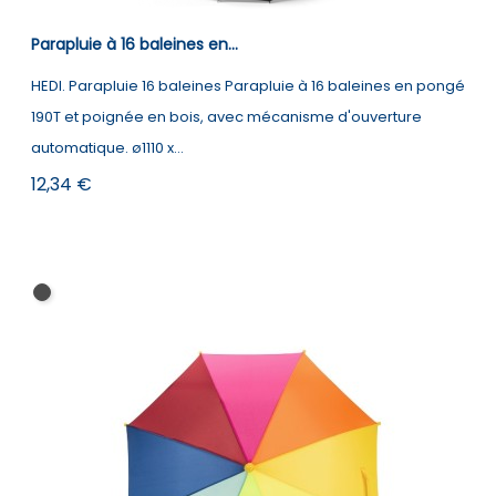
Parapluie à 16 baleines en...
HEDI. Parapluie 16 baleines Parapluie à 16 baleines en pongé
190T et poignée en bois, avec mécanisme d'ouverture
automatique. ø1110 x...
Prix
12,34 €
Noir