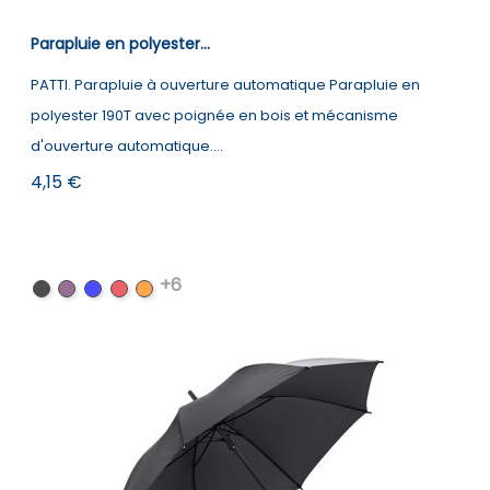
Parapluie en polyester...
PATTI. Parapluie à ouverture automatique Parapluie en
polyester 190T avec poignée en bois et mécanisme
d'ouverture automatique....
Prix
4,15 €
+6
Noir
Violet
Bleu
Rouge
Orange