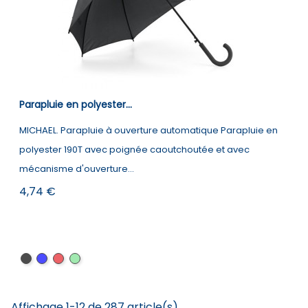
Parapluie en polyester...
MICHAEL. Parapluie à ouverture automatique Parapluie en
polyester 190T avec poignée caoutchoutée et avec
mécanisme d'ouverture...
Prix
4,74 €
Noir
Bleu
Rouge
vert
clair
Affichage 1-12 de 287 article(s)