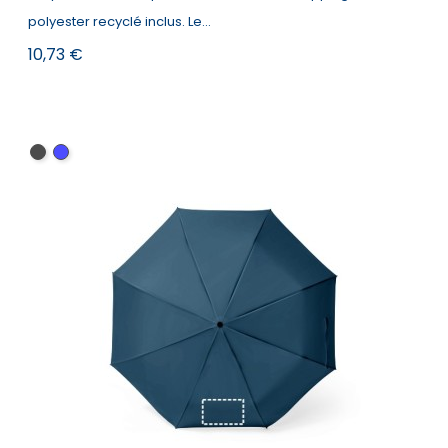
polyester recyclé inclus. Le...
Prix
10,73 €
Noir
Bleu