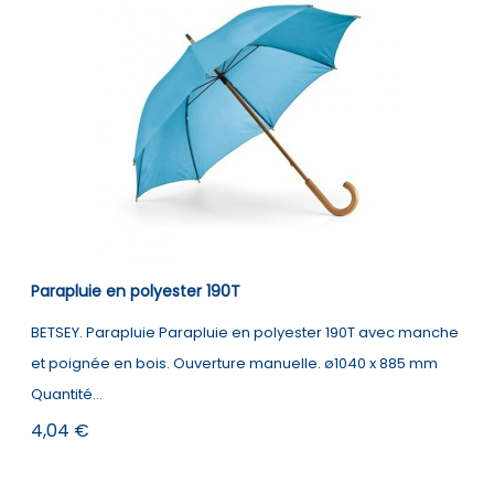
Parapluie en polyester 190T
BETSEY. Parapluie Parapluie en polyester 190T avec manche
et poignée en bois. Ouverture manuelle. ø1040 x 885 mm
Quantité...
Prix
4,04 €