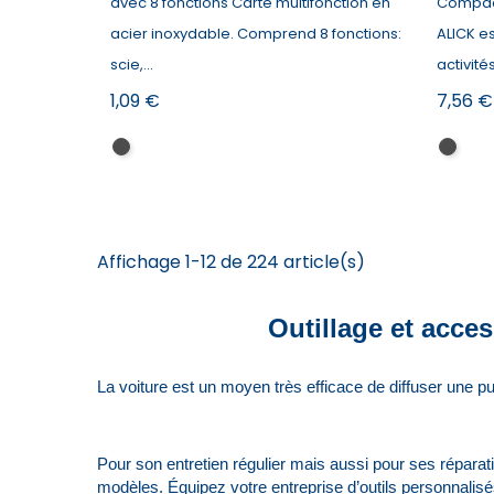
avec 8 fonctions Carte multifonction en
Compact
acier inoxydable. Comprend 8 fonctions:
ALICK es
scie,...
activités
Prix
Prix
1,09 €
7,56 €
Noir
Noir
Affichage 1-12 de 224 article(s)
Outillage et acce
La voiture est un moyen très efficace de diffuser une p
Pour son entretien régulier mais aussi pour ses répara
modèles. Équipez votre entreprise d’outils personnalisé