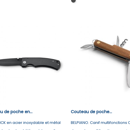
Noir
 de poche en...
Couteau de poche...
ICK en acier inoxydable et métal
BELPIANO. Canif multifonctions