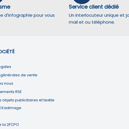
isme
Service client dédié
ce d'infographie pour vous
Un interlocuteur unique et j
mail et ou téléphone.
oir s'il y a des conversions.
OCIÉTÉ
indicateurs tels que le trafic, les produits les plus consultés, ou encore la ré
égales
 générales de vente
nymes de sites web et utilisent ces données pour créer des expériences d'ach
s nous
ements RSE
oir s'il y a des conversions.
objets publicitaires et textile
 | Kadimage
 les plateformes de médias sociaux, les expériences de réalité virtuelle et 
 la 2FCPO