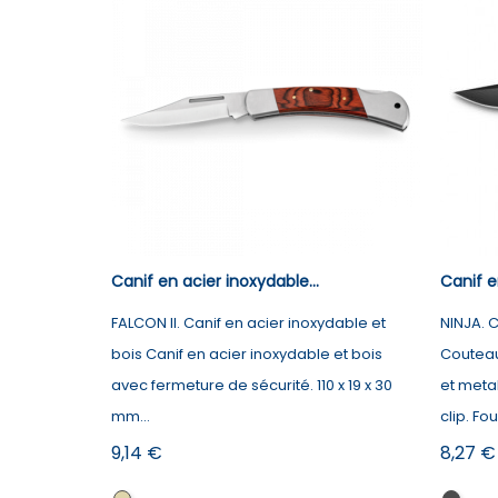
Canif en acier inoxydable...
Canif e
FALCON II. Canif en acier inoxydable et
NINJA. C
bois Canif en acier inoxydable et bois
Couteau
avec fermeture de sécurité. 110 x 19 x 30
et meta
mm...
clip. Fou
Prix
Prix
9,14 €
8,27 €