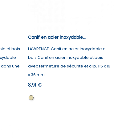
Canif en acier inoxydable...
le et bois
LAWRENCE. Canif en acier inoxydable et
oxydable
bois Canif en acier inoxydable et bois
i dans une
avec fermeture de sécurité et clip. 115 x 16
x 36 mm...
Prix
8,91 €
Naturel
foncé