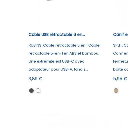
Câble USB rétractable 6 en...
Canif e
RUBINS. Câble rétractable 5 en 1 Câble
SPLIT. C
rétractable 5-en-1 en ABS et bambou.
Canif e
Une extrémité est USB-C avec
fermetu
adaptateur pour USB-A, tandis...
boîte ca
Prix
Prix
3,89 €
5,95 €
Noir
Blanc
Nature