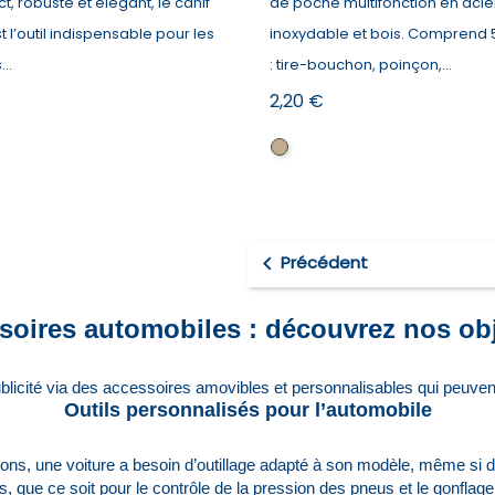
, robuste et élégant, le canif
de poche multifonction en acie
t l’outil indispensable pour les
inoxydable et bois. Comprend 5
...
: tire-bouchon, poinçon,...
Prix
2,20 €
Naturel

Précédent
ssoires automobiles : découvrez nos ob
ublicité via des accessoires amovibles et personnalisables qui peuvent
Outils personnalisés pour l’automobile
tions, une voiture a besoin d’outillage adapté à son modèle, même si 
s, que ce soit pour le contrôle de la pression des pneus et le gonflag