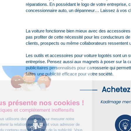
réparations. En possédant le logo de votre entreprise, 
concessionnaire auto, un dépanneur… Laissez à vos cli
La voiture fonctionne bien mieux avec des accessoires
pas profiter de cette nécessité pour les conducteurs de s
clients, prospects ou même collaborateurs ressentent un
Les outils et accessoires pour voiture logotés sont un 
entreprise. Pensez aussi aux magnets à poser sur la car
publicitaires personnalisés pour carrosserie qui perme
faites une publicité efficace pour votre société.
Achetez 
On vous présente nos cookies !
Kadimage membr
Diététiques et complétement inoffensifs
Sur ce site, nous utilisons des cookies pour mesurer notre
audience, entretenir la relation avec vous et vous adresser de
temps à autre du contenu qualitif ainsi que de la publicité. Vous