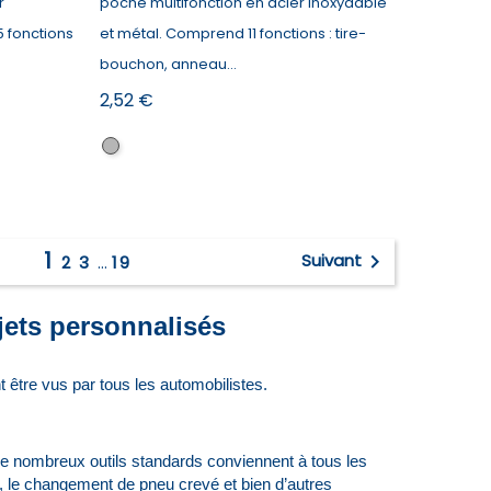
r
poche multifonction en acier inoxydable
 fonctions
et métal. Comprend 11 fonctions : tire-
bouchon, anneau...
Prix
2,52 €
Argenté
satiné
1

Suivant
2
3
…
19
jets personnalisés
 être vus par tous les automobilistes.
de nombreux outils standards conviennent à tous les
e, le changement de pneu crevé et bien d’autres