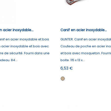
n acier inoxydable...
Canif en acier inoxydable...
anif en acier inoxydable et bois
GUNTER. Canif en acier inoxydab
n acier inoxydable et bois avec
Couteau de poche en acier in
re de sécurité. Fourni dans une
et bois avec mosqueton. Fourn
deau. 84...
boite. 115 x 13 x...
Prix
6,53 €
l
Naturel