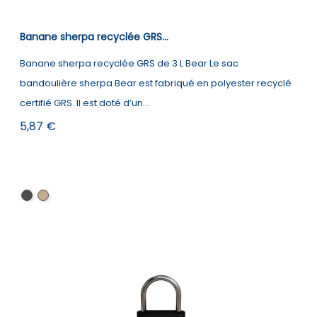
Banane sherpa recyclée GRS...
Banane sherpa recyclée GRS de 3 L Bear Le sac
bandoulière sherpa Bear est fabriqué en polyester recyclé
certifié GRS. Il est doté d’un...
Prix
5,87 €
Noir
Naturel