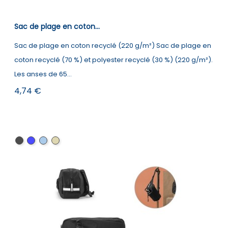
Sac de plage en coton...
Sac de plage en coton recyclé (220 g/m²) Sac de plage en
coton recyclé (70 %) et polyester recyclé (30 %) (220 g/m²).
Les anses de 65...
Prix
4,74 €
Noir
Bleu
Bleu
Naturel
clair
clair