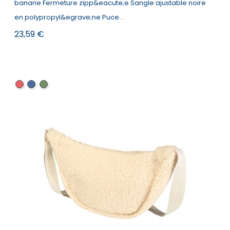
banane Fermeture zipp&eacute;e Sangle ajustable noire
en polypropyl&egrave;ne Puce...
Prix
23,59 €
rouge
bleu
kaki
marine