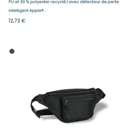
PU et 30 % polyester recyclé) avec détecteur de perte
intelligent Apple®...
Prix
12,73 €
Noir