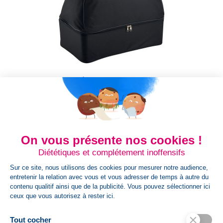
Grand sac de sport/sac de...
Grand sac de sport/sac de voyage en polyester 600D, avec
porte-chaussures Grand sac de sport/sac de voyage en
polyester 600D, avec...
On vous présente nos cookies !
Prix
16,01 €
Diététiques et complétement inoffensifs
Sur ce site, nous utilisons des cookies pour mesurer notre audience,
entretenir la relation avec vous et vous adresser de temps à autre du
contenu qualitif ainsi que de la publicité. Vous pouvez sélectionner ici
Noir
Bleu
Rouge
ceux que vous autorisez à rester ici.
Tout cocher