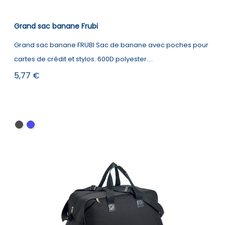
Grand sac banane Frubi
Grand sac banane FRUBI Sac de banane avec poches pour
cartes de crédit et stylos. 600D polyester....
Prix
5,77 €
Noir
Blue