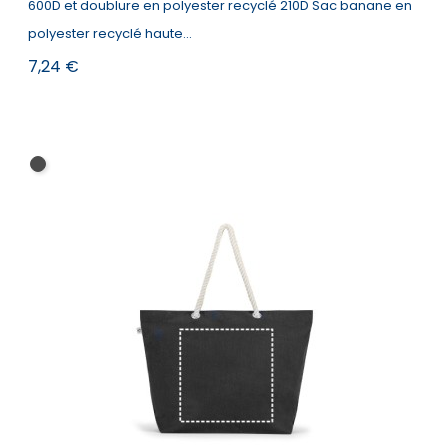
600D et doublure en polyester recyclé 210D Sac banane en
polyester recyclé haute...
Prix
7,24 €
Noir