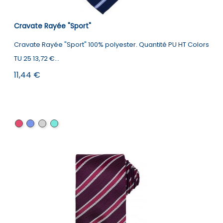
Cravate Rayée "Sport"
Cravate Rayée "Sport" 100% polyester. Quantité PU HT Colors
TU 25 13,72 €...
Prix
11,44 €
Navy
Navy
Black
Navy
/
/
/
/
Red
Royal
Silver
Turquoise
Blue