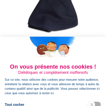
Écharpe En Tricot
Écharpe En Tricot 100% acrylique. Écharpe en tricot.
S'accorde parfaitement avec le bonnet KP549, même
coloris, même matière....
On vous présente nos cookies !
Prix
7,64 €
Diététiques et complétement inoffensifs
Sur ce site, nous utilisons des cookies pour mesurer notre audience,
entretenir la relation avec vous et vous adresser de temps à autre du
contenu qualitif ainsi que de la publicité. Vous pouvez sélectionner ici
Black
Alloy
Dress
ceux que vous autorisez à rester ici.
Grey
Blue
Tout cocher