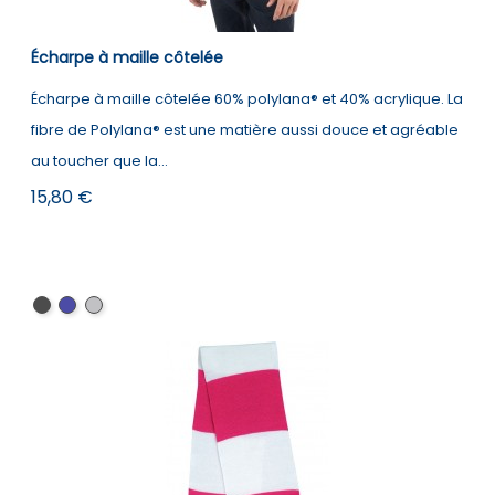
Écharpe à maille côtelée
Écharpe à maille côtelée 60% polylana® et 40% acrylique. La
fibre de Polylana® est une matière aussi douce et agréable
au toucher que la...
Prix
15,80 €
Black
Navy
Cement
Grey
Heather