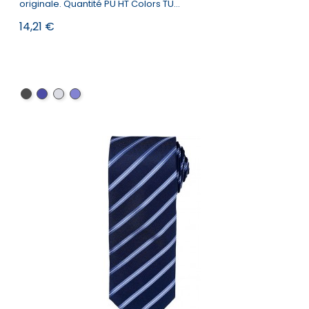
originale. Quantité PU HT Colors TU...
Prix
14,21 €
Black
Navy
Steel
Mid
Blue