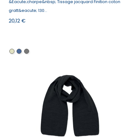
&Eacute;charpe&nbsp; Tissage jacquard Finition coton
gratt&eacute; 130...
Prix
20,12 €
beige
bleu
gris
marine
foncé