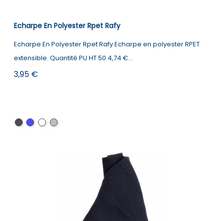
Echarpe En Polyester Rpet Rafy
Echarpe En Polyester Rpet Rafy Echarpe en polyester RPET
extensible. Quantité PU HT 50 4,74 €...
Prix
3,95 €
Noir
Bleu
blanc/noir
Blanc/Gris