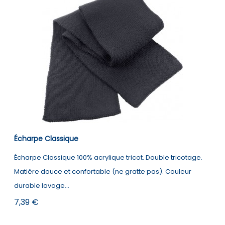
White
White
/
Gold
/
White
White
Écharpe Classique
Écharpe Classique 100% acrylique tricot. Double tricotage.
Matière douce et confortable (ne gratte pas). Couleur
durable lavage...
Prix
7,39 €