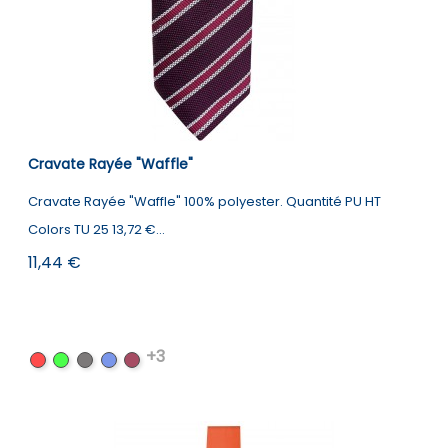
Cravate Rayée "Waffle"
Cravate Rayée "Waffle" 100% polyester. Quantité PU HT
Colors TU 25 13,72 €...
Prix
11,44 €
+3
Black
Black
Black
Navy
Aubergine
/
/
/
/
/
Red
Lime
Dark
Royal
Burgundy