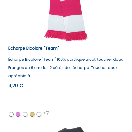
Écharpe Bicolore "Team"
Écharpe Bicolore "Team" 100% acrylique tricot, toucher doux.
Franges de 6 cm des 2 côtés de l'écharpe. Toucher doux
agréable à...
Prix
4,20 €
+7
Black
Fuchsia
Kelly
Black
Royal
/
/
Green
/
Blue