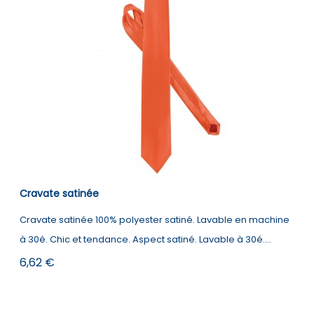
Grey
Blue
Cravate satinée
Cravate satinée 100% polyester satiné. Lavable en machine
à 30é. Chic et tendance. Aspect satiné. Lavable à 30é....
Prix
6,62 €