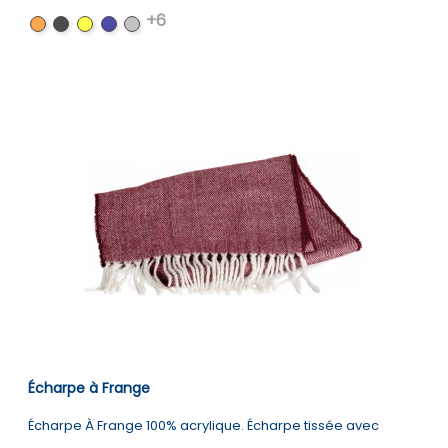
+6
Orange
Black
Yellow
Navy
Dark
Grey
Écharpe à Frange
Écharpe À Frange 100% acrylique. Écharpe tissée avec