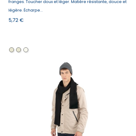
franges. Toucher doux et léger. Matière résistante, douce et
légère. Écharpe...
Prix
5,72 €
Navy
Dark
Wine
/
Grey
/
Natural
/
Natural
Natural