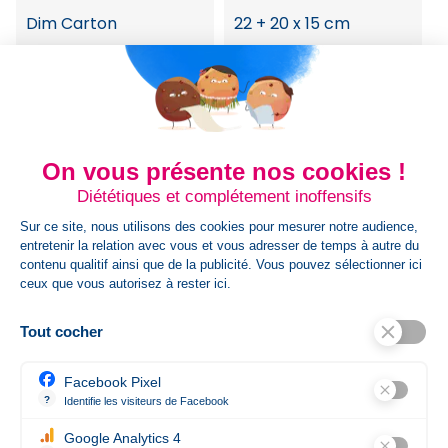
Dim Carton
22 + 20 x 15 cm
Dimension Article
55 x 55 x 90 mm |
Coffret: 60 x 63 x 197
mm
On vous présente nos cookies !
Poids Colis
2.2
Diététiques et complétement inoffensifs
Sur ce site, nous utilisons des cookies pour mesurer notre audience,
HsCode
3307490090
entretenir la relation avec vous et vous adresser de temps à autre du
contenu qualitif ainsi que de la publicité. Vous pouvez sélectionner ici
ceux que vous autorisez à rester ici.
Information
Livré avec coffret
Complémentaire
cadeau, Made in EU
Tout cocher
Facebook Pixel
Contenance
100 ml
?
Identifie les visiteurs de Facebook
Permet de suivre les actions du visiteur sur le site web, et de voir 
Google Analytics 4