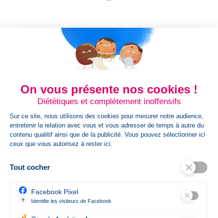
Mini crayon HB avec gomme
Mini crayon à papier BARTER Mini crayon à papier HB. avec
embout gomme. ø7 x 100 mm &nbsp; Quantité PU HT...
Prix
0,04 €
On vous présente nos cookies !
Diététiques et complétement inoffensifs
Sur ce site, nous utilisons des cookies pour mesurer notre audience,
entretenir la relation avec vous et vous adresser de temps à autre du
Naturel
contenu qualitif ainsi que de la publicité. Vous pouvez sélectionner ici
clair
ceux que vous autorisez à rester ici.
Tout cocher
Affichage 1-12 de 69 article(s)
Facebook Pixel
1


Précédent
Suivant
2
3
…
6
?
Identifie les visiteurs de Facebook
Permet de suivre les actions du visiteur sur le site web, et de voir 