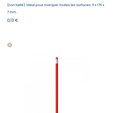
(non taillé). Idéal pour marquer toutes les surfaces. 11 x 175 x
7 mm...
Prix
0,13 €
Naturel
clair