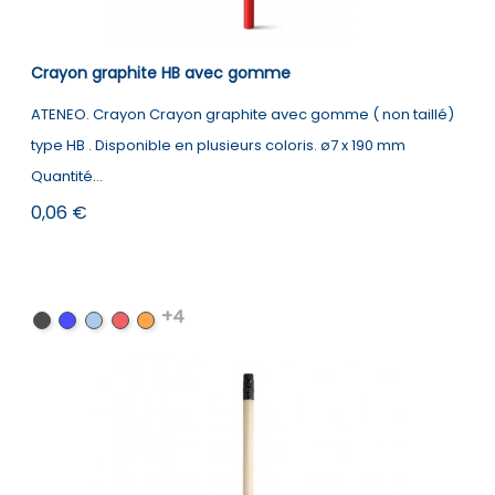
Crayon graphite HB avec gomme
ATENEO. Crayon Crayon graphite avec gomme ( non taillé)
type HB . Disponible en plusieurs coloris. ø7 x 190 mm
Quantité...
Prix
0,06 €
+4
Noir
Bleu
Bleu
Rouge
Orange
clair