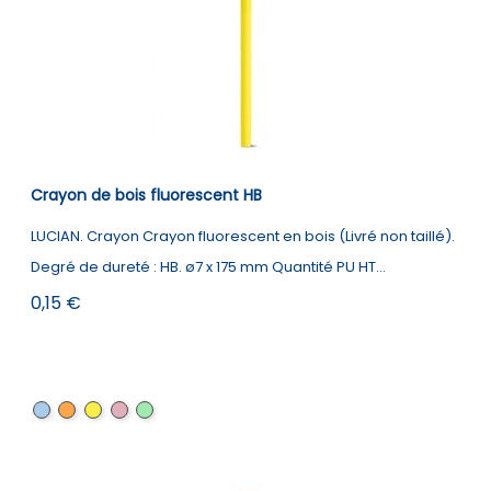
Crayon de bois fluorescent HB
LUCIAN. Crayon Crayon fluorescent en bois (Livré non taillé).
Degré de dureté : HB. ø7 x 175 mm Quantité PU HT...
Prix
0,15 €
Bleu
Orange
Jaune
Rose
vert
clair
clair