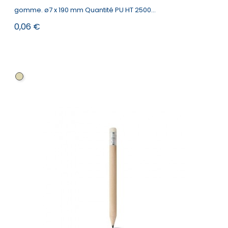
gomme. ø7 x 190 mm Quantité PU HT 2500...
Prix
0,06 €
Naturel
clair