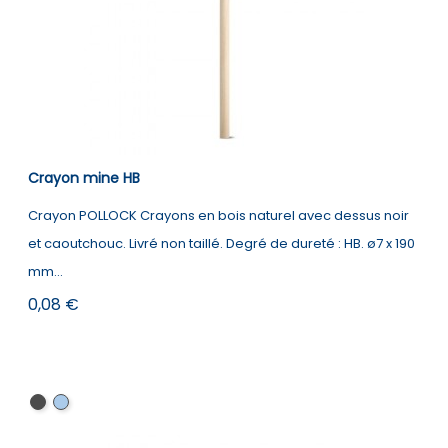
Crayon mine HB
Crayon POLLOCK Crayons en bois naturel avec dessus noir
et caoutchouc. Livré non taillé. Degré de dureté : HB. ø7 x 190
mm...
Prix
0,08 €
Noir
Bleu
clair