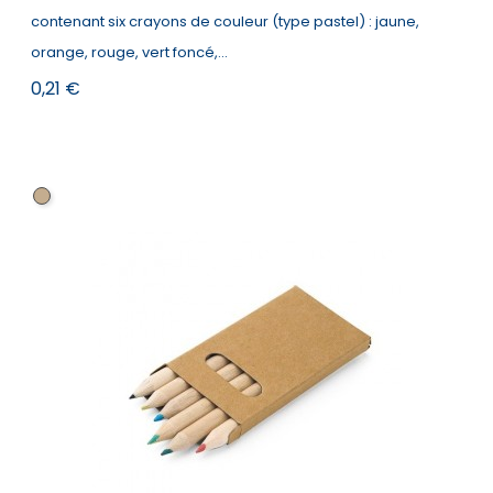
contenant six crayons de couleur (type pastel) : jaune,
orange, rouge, vert foncé,...
Prix
0,21 €
Naturel