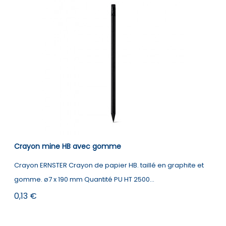
Crayon mine HB avec gomme
Crayon ERNSTER Crayon de papier HB. taillé en graphite et
gomme. ø7 x 190 mm Quantité PU HT 2500...
Prix
0,13 €