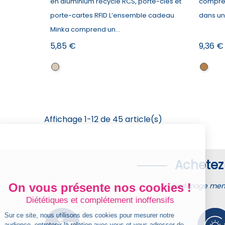
en aluminium recyclé RCS, porte-clés et
compren
porte-cartes RFID L’ensemble cadeau
dans une
Minka comprend un...
Prix
Prix
5,85 €
9,36 €
Naturel
Bois
/
Noir
Affichage 1-12 de 45 article(s)
Achetez 
On vous présente nos cookies !
Kadimage membr
Diététiques et complétement inoffensifs
Sur ce site, nous utilisons des cookies pour mesurer notre
audience, entretenir la relation avec vous et vous adresser de