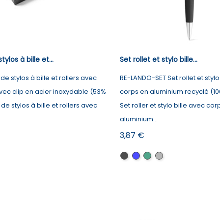
tylos à bille et...
Set rollet et stylo bille...
 de stylos à bille et rollers avec
RE-LANDO-SET Set rollet et stylo
vec clip en acier inoxydable (53%
corps en aluminium recyclé (10
 de stylos à bille et rollers avec
Set roller et stylo bille avec cor
aluminium...
Prix
3,87 €
té
Noir
Bleu
Vert
Argenté
satiné