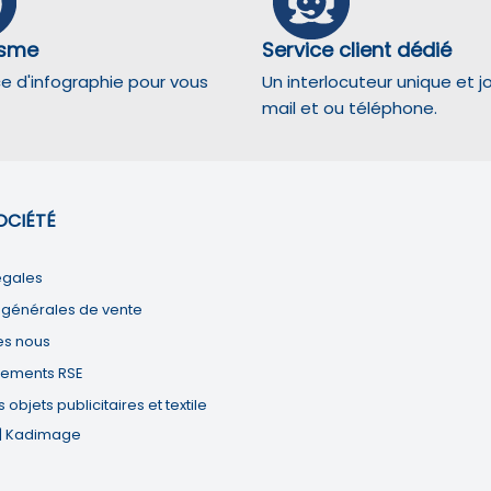
isme
Service client dédié
ce d'infographie pour vous
Un interlocuteur unique et j
mail et ou téléphone.
oir s'il y a des conversions.
OCIÉTÉ
ndicateurs tels que le trafic, les produits les plus consultés, ou encore la ré
égales
 générales de vente
nymes de sites web et utilisent ces données pour créer des expériences d'acha
s nous
ements RSE
oir s'il y a des conversions.
objets publicitaires et textile
 | Kadimage
 les plateformes de médias sociaux, les expériences de réalité virtuelle et 