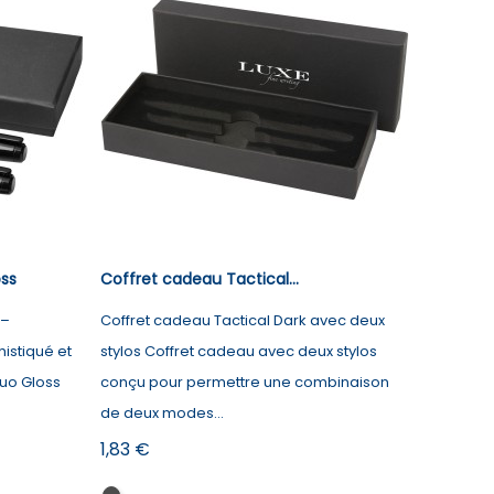
ss
Coffret cadeau Tactical...
 –
Coffret cadeau Tactical Dark avec deux
histiqué et
stylos Coffret cadeau avec deux stylos
duo Gloss
conçu pour permettre une combinaison
de deux modes...
Prix
1,83 €