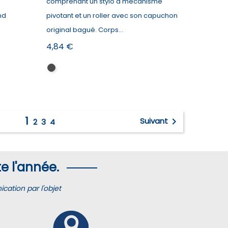
comprenant un stylo à mécanisme
nd
pivotant et un roller avec son capuchon
original bagué. Corps...
Prix
4,84 €
Noir
1

Suivant
2
3
4
e l'année.
ation par l'objet