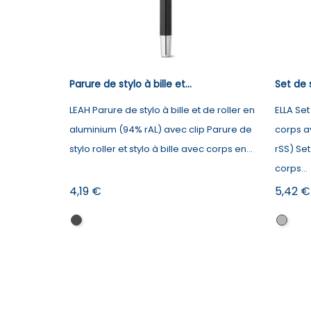
Parure de stylo à bille et...
Set de s
LEAH Parure de stylo à bille et de roller en
ELLA Set
aluminium (94% rAL) avec clip Parure de
corps a
stylo roller et stylo à bille avec corps en...
rSS) Set
corps...
Prix
Prix
4,19 €
5,42 €
Noir
Argen
satiné