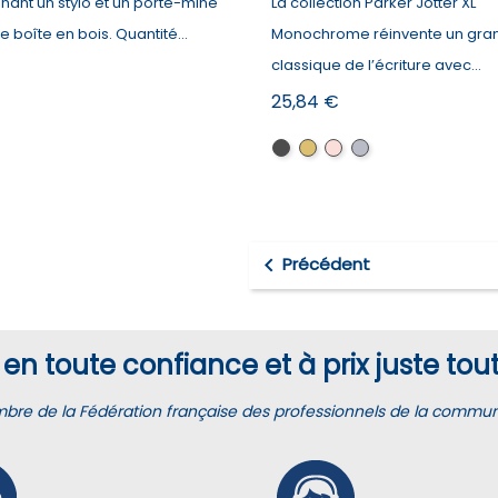
ant un stylo et un porte-mine
La collection Parker Jotter XL
 boîte en bois. Quantité...
Monochrome réinvente un gra
classique de l’écriture avec...
Prix
25,84 €
Noir
Doré
Or
Acier
rose

Précédent
en toute confiance et à prix juste tout
e de la Fédération française des professionnels de la communic