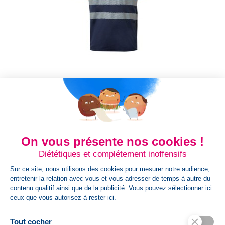
Polo piqué bicolore...
VL ACHELOUS Polo piqué bicolore (150g/m²) à manches
courtes, en coton (55%) et polyester (45%) Polo en piqué
bicolore (150g/m²) à...
On vous présente nos cookies !
Prix
26,59 €
Diététiques et complétement inoffensifs
Sur ce site, nous utilisons des cookies pour mesurer notre audience,
entretenir la relation avec vous et vous adresser de temps à autre du
contenu qualitif ainsi que de la publicité. Vous pouvez sélectionner ici
Gris
Vert
Bleu
ceux que vous autorisez à rester ici.
marine
Tout cocher