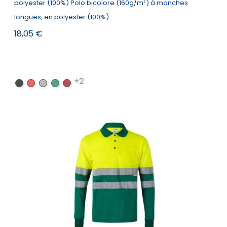
polyester (100%) Polo bicolore (160g/m²) à manches
longues, en polyester (100%)....
Prix
18,05 €
+2
Noir
Rouge
Gris
Vert
Bordeaux