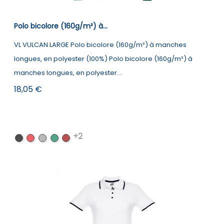
Polo bicolore (160g/m²) à...
VL VULCAN LARGE Polo bicolore (160g/m²) à manches
longues, en polyester (100%) Polo bicolore (160g/m²) à
manches longues, en polyester...
Prix
18,05 €
+2
Noir
Rouge
Gris
Vert
Bordeaux