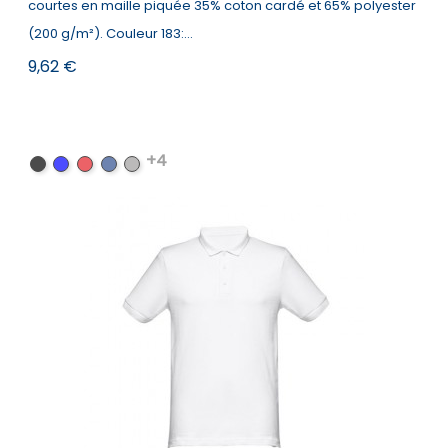
courtes en maille piquée 35% coton cardé et 65% polyester
(200 g/m²). Couleur 183:...
Prix
9,62 €
+4
Noir
Bleu
Rouge
Bleu
Gris
royal