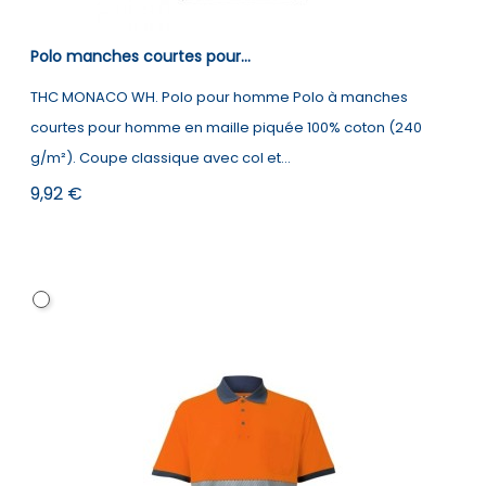
Polo manches courtes pour...
THC MONACO WH. Polo pour homme Polo à manches
courtes pour homme en maille piquée 100% coton (240
g/m²). Coupe classique avec col et...
Prix
9,92 €
Blanc