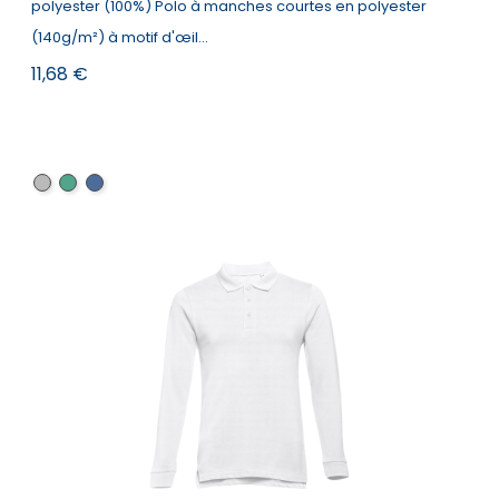
polyester (100%) Polo à manches courtes en polyester
(140g/m²) à motif d'œil...
Prix
11,68 €
Gris
Vert
Bleu
marine