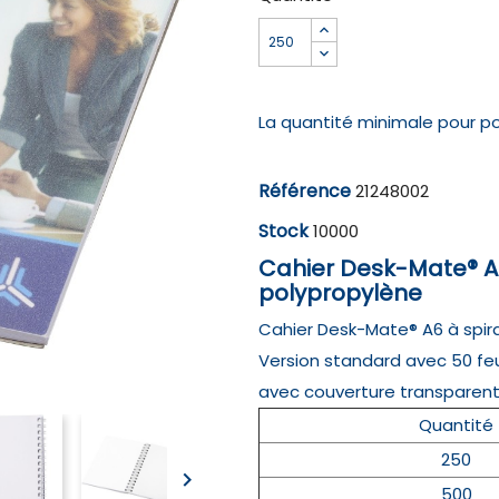
Noir
La quantité minimale pour p
Référence
21248002
Stock
10000
Cahier Desk-Mate® A6
polypropylène
Cahier Desk-Mate® A6 à spiral
Version standard avec 50 feui
avec couverture transparent
Quantité
250

500