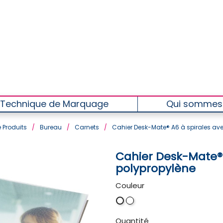
Technique de Marquage
Qui sommes
 Produits
/
Bureau
/
Carnets
/
Cahier Desk-Mate® A6 à spirales av
Cahier Desk-Mate® 
polypropylène
Couleur
Blanc
Blanc
/
Quantité