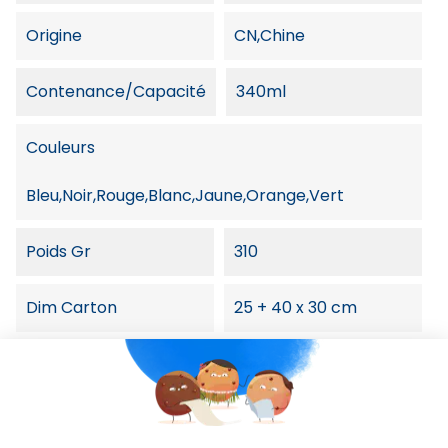
Origine
CN,Chine
Contenance/capacité
340ml
Couleurs
Bleu,Noir,Rouge,Blanc,Jaune,Orange,Vert
Poids Gr
310
Dim Carton
25 + 40 x 30 cm
Dimension Article
8,4 x Ø 8,8 cm
Poids Colis
9