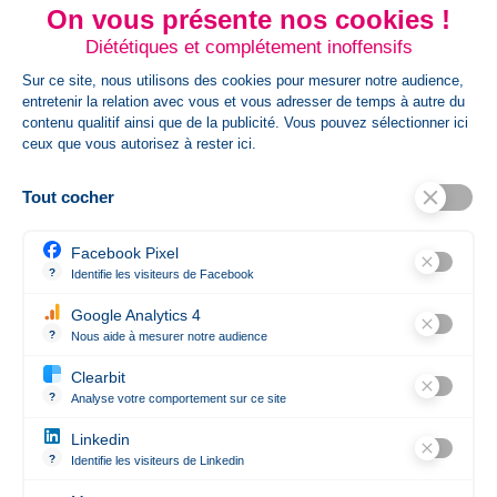
On vous présente nos cookies !
HsCode
Diététiques et complétement inoffensifs
69120025,6912002510B75700000000
Sur ce site, nous utilisons des cookies pour mesurer notre audience,
entretenir la relation avec vous et vous adresser de temps à autre du
contenu qualitif ainsi que de la publicité. Vous pouvez sélectionner ici
Poids Article Gr
310
ceux que vous autorisez à rester ici.
Tout cocher
Références spécifiques
Ean13
8713159242857
Facebook Pixel
?
Identifie les visiteurs de Facebook
Permet de suivre les actions du visiteur sur le site web, et de voir 
ISBN
6912002510B75700000000
Google Analytics 4
?
Nous aide à mesurer notre audience
Essentiel pour la gestion du site web, il permet de mesurer des indi
Clearbit
?
Analyse votre comportement sur ce site
Révèle les entreprises qui se cachent derrière les visites anonym
Linkedin
Contact

?
Identifie les visiteurs de Linkedin
Permet de suivre les actions du visiteur sur le site web, et de voir 