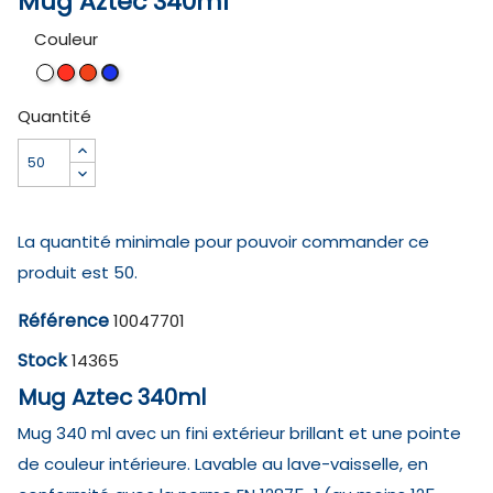
Mug Aztec 340ml
Couleur
Blanc
Blanc
Blanc
Blanc
/
/
/
/
Quantité
Noir
Rouge
Orange
bleu
royal
La quantité minimale pour pouvoir commander ce
produit est 50.
Référence
10047701
Stock
14365
Mug Aztec 340ml
Mug 340 ml avec un fini extérieur brillant et une pointe
de couleur intérieure. Lavable au lave-vaisselle, en