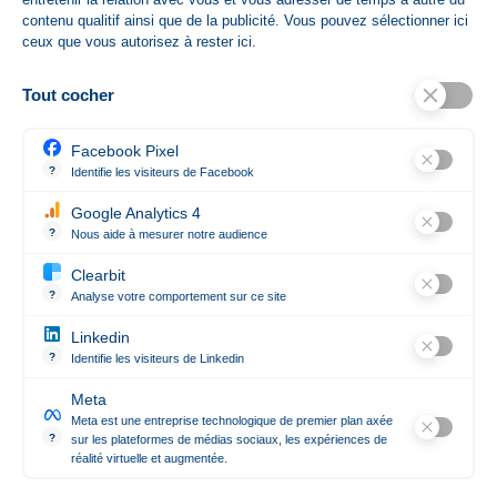
contenu qualitif ainsi que de la publicité. Vous pouvez sélectionner ici
ceux que vous autorisez à rester ici.
Références spécifiques
Tout cocher
Ean13
8713159052111
Facebook Pixel
ISBN
?
Identifie les visiteurs de Facebook
Permet de suivre les actions du visiteur sur le site web, et de voir 
3304100000000000000000
Google Analytics 4
?
Nous aide à mesurer notre audience
Essentiel pour la gestion du site web, il permet de mesurer des indi
Clearbit
?
Analyse votre comportement sur ce site
Révèle les entreprises qui se cachent derrière les visites anonym
Linkedin
Contact

?
Identifie les visiteurs de Linkedin
Permet de suivre les actions du visiteur sur le site web, et de voir 
Meta
Notre société

Meta est une entreprise technologique de premier plan axée
?
sur les plateformes de médias sociaux, les expériences de
réalité virtuelle et augmentée.
Meta est une entreprise technologique de premier plan axée sur le
Suivez-nous
