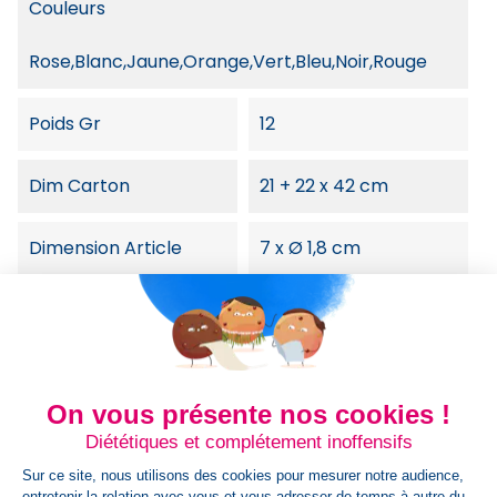
Couleurs
Rose,Blanc,Jaune,Orange,Vert,Bleu,Noir,Rouge
Poids Gr
12
Dim Carton
21 + 22 x 42 cm
Dimension Article
7 x Ø 1,8 cm
Poids Colis
8
HsCode
On vous présente nos cookies !
33041000,3304100000000000000000
Diététiques et complétement inoffensifs
Sur ce site, nous utilisons des cookies pour mesurer notre audience,
Poids Article Gr
12
entretenir la relation avec vous et vous adresser de temps à autre du