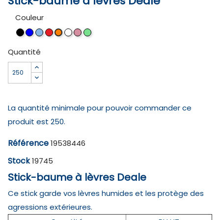
Stick-baume à lèvres Deale
Couleur
Noir
Bleu
Bleu
Rouge
Blanc
Rose
vert
Orange
clair
clair
Quantité
La quantité minimale pour pouvoir commander ce
produit est 250.
Référence
19538446
Stock
19745
Stick-baume à lèvres Deale
Ce stick garde vos lèvres humides et les protège des
agressions extérieures.