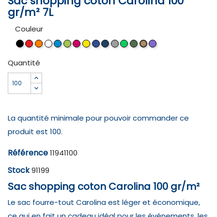
Sac shopping coton Carolina 100
gr/m² 7L
Couleur
Noir
Rouge
Orange
Blanc
Bleu
Citron
Magenta
Jaune
Bleu
Marine
Gris
Vert
Vert
Lavande
Naturel
process
vert
royal
vif
forêt
Quantité
La quantité minimale pour pouvoir commander ce
produit est 100.
Référence
11941100
Stock
91199
Sac shopping coton Carolina 100 gr/m²
Le sac fourre-tout Carolina est léger et économique,
ce qui en fait un cadeau idéal pour les événements, les