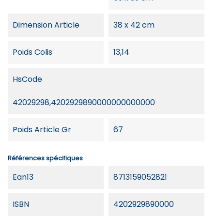
Dimension Article
38 x 42 cm
Poids Colis
13,14
HsCode
42029298,4202929890000000000000
Poids Article Gr
67
Références spécifiques
Ean13
8713159052821
ISBN
4202929890000