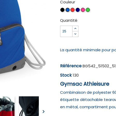
Couleur
Black
Classic
French
Fuchsia
Lime
Bright
Red
Navy
Green
Royal
Quantité
La quantité minimale pour p
Référence
BG542_51502_51
Stock
130
Gymsac Athleisure
Combinaison de polyester 60
étiquette détachable tearawa
en métal, compartiment pour
