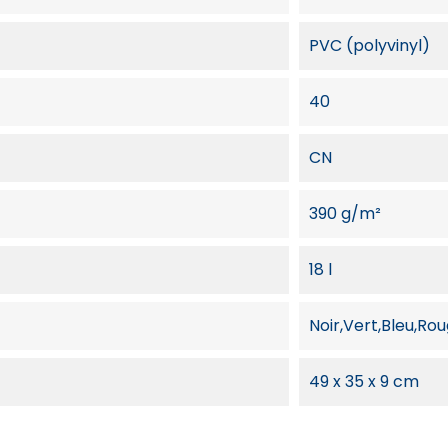
PVC (polyvinyl)
40
CN
390 g/m²
18 l
Noir,Vert,Bleu,Ro
49 x 35 x 9 cm