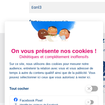
Ean13
État
Nouveau produit
Achetez 
On vous présente nos cookies !
Kadimage membr
Diététiques et complétement inoffensifs
Sur ce site, nous utilisons des cookies pour mesurer notre
audience, entretenir la relation avec vous et vous adresser de
temps à autre du contenu qualitif ainsi que de la publicité. Vous
pouvez sélectionner ici ceux que vous autorisez à rester ici.
Livraison gratuite
Graph
Livraison gratuite dès 300 € ht France,
Un servi
Tout cocher
Belgique et Luxembourg
assister.
Facebook Pixel
?
Identifie les visiteurs de Facebook