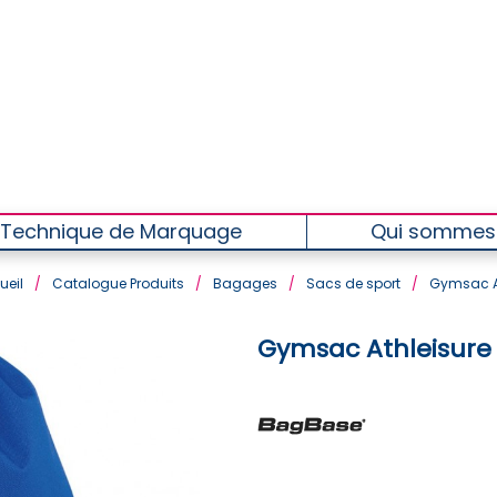
Technique de Marquage
Qui sommes
ueil
/
Catalogue Produits
/
Bagages
/
Sacs de sport
/
Gymsac At
Gymsac Athleisure