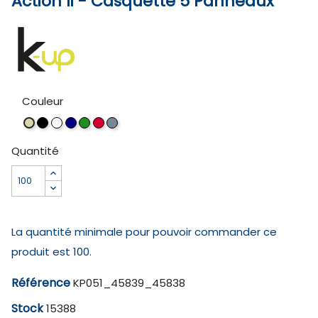
Action Ii - Casquette 5 Panneaux
Couleur
Black
White
Navy
Forest
Red
Slate
Beige
Green
Grey
Quantité
La quantité minimale pour pouvoir commander ce
produit est 100.
Référence
KP051_45839_45838
Stock
15388