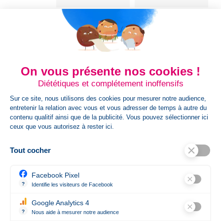
Origine
CN
Genre
Mixte
On vous présente nos cookies !
Gr/m²
180 g/m²
Diététiques et complétement inoffensifs
Sur ce site, nous utilisons des cookies pour mesurer notre audience,
Couleurs
entretenir la relation avec vous et vous adresser de temps à autre du
contenu qualitif ainsi que de la publicité. Vous pouvez sélectionner ici
ceux que vous autorisez à rester ici.
Bleu,Noir,Vert,Blanc,Gris,Rouge,Beige
Tout cocher
Références spécifiques
Facebook Pixel
Ean13
3663639041331
?
Identifie les visiteurs de Facebook
Permet de suivre les actions du visiteur sur le site web, et de voir 
Google Analytics 4
État
Nouveau produit
?
Nous aide à mesurer notre audience
Essentiel pour la gestion du site web, il permet de mesurer des indi