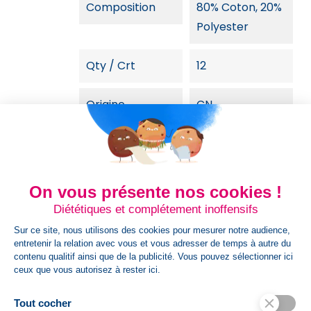
Composition
80% Coton, 20%
Polyester
Qty / Crt
12
Origine
CN
Genre
Mixte
Gr/m²
260 g/m²
On vous présente nos cookies !
Diététiques et complétement inoffensifs
Certifications Et
Oekotex
Sur ce site, nous utilisons des cookies pour mesurer notre audience,
Normes
entretenir la relation avec vous et vous adresser de temps à autre du
contenu qualitif ainsi que de la publicité. Vous pouvez sélectionner ici
ceux que vous autorisez à rester ici.
Couleurs
Bleu,Noir,Gris
Tout cocher