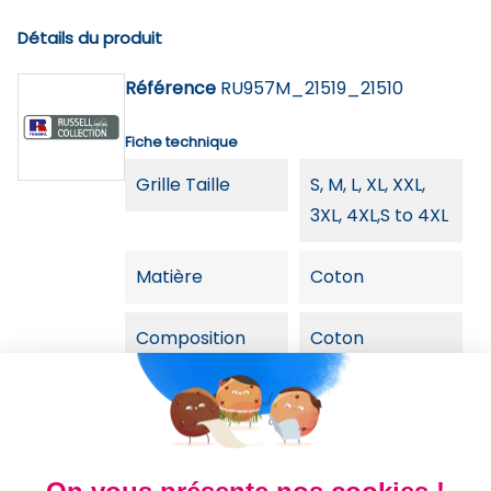
Détails du produit
Référence
RU957M_21519_21510
Fiche technique
Grille Taille
S, M, L, XL, XXL,
3XL, 4XL,S to 4XL
Matière
Coton
Composition
Coton
Qty / Crt
12
Origine
BD