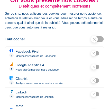
On vous présente nos cookies !
Diététiques et complétement inoffensifs
Genre
Homme
Sur ce site, nous utilisons des cookies pour mesurer notre audience,
entretenir la relation avec vous et vous adresser de temps à autre du
Gr/m²
120 g/m²
contenu qualitif ainsi que de la publicité. Vous pouvez sélectionner ici
ceux que vous autorisez à rester ici.
Certifications Et
Oekotex
Tout cocher
Normes
Facebook Pixel
Couleurs
Noir,Bleu,Blanc
?
Identifie les visiteurs de Facebook
Permet de suivre les actions du visiteur sur le site web, et de voir
Google Analytics 4
État
Nouveau produit
?
Nous aide à mesurer notre audience
Essentiel pour la gestion du site web, il permet de mesurer des indi
Clearbit
?
Analyse votre comportement sur ce site
Révèle les entreprises qui se cachent derrière les visites anonym
Linkedin
Contact

?
Identifie les visiteurs de Linkedin
Permet de suivre les actions du visiteur sur le site web, et de voir
Meta