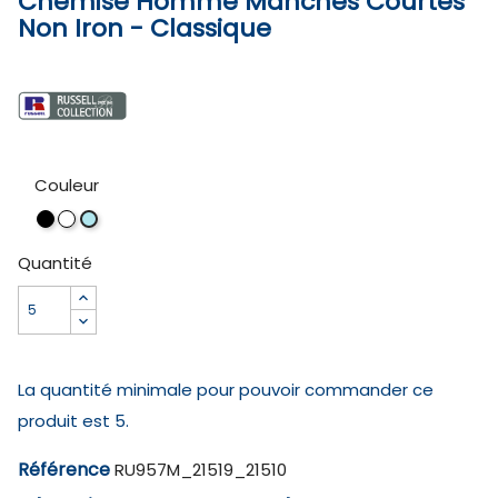
Chemise Homme Manches Courtes
Non Iron - Classique
Couleur
Black
White
Bright
Sky
Quantité
La quantité minimale pour pouvoir commander ce
produit est 5.
Référence
RU957M_21519_21510