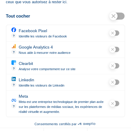
ceux que vous autorisez à rester ici.
Poids Article Gr
600
Tout cocher
Références spécifiques
Facebook Pixel
Référence Spécifique
3664445011679
?
Identifie les visiteurs de Facebook
Permet de suivre les actions du visiteur sur le site web, et de voir
Google Analytics 4
État
Nouveau produit
?
Nous aide à mesurer notre audience
Essentiel pour la gestion du site web, il permet de mesurer des indi
Clearbit
?
Analyse votre comportement sur ce site
Révèle les entreprises qui se cachent derrière les visites anonym
Linkedin
Contact

?
Identifie les visiteurs de Linkedin
Permet de suivre les actions du visiteur sur le site web, et de voir
Meta
Notre société

Meta est une entreprise technologique de premier plan axée
?
sur les plateformes de médias sociaux, les expériences de
réalité virtuelle et augmentée.
Suivez-nous
Meta est une entreprise technologique de premier plan axée sur le

Consentements certifiés par