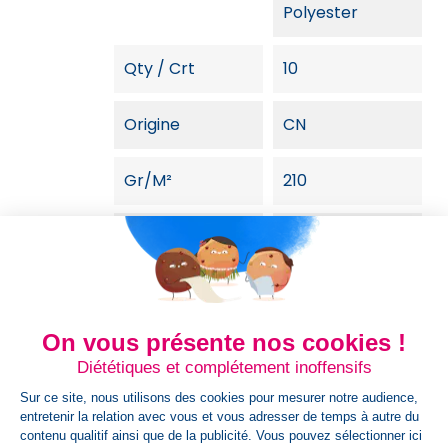
Polyester
Qty / Crt
10
Origine
CN
Gr/m²
210
Couleurs
Gris
Dim Carton
60 + 40 x 30 cm
On vous présente nos cookies !
Poids Colis
6,000
Diététiques et complétement inoffensifs
Sur ce site, nous utilisons des cookies pour mesurer notre audience,
HsCode
62113390
entretenir la relation avec vous et vous adresser de temps à autre du
contenu qualitif ainsi que de la publicité. Vous pouvez sélectionner ici