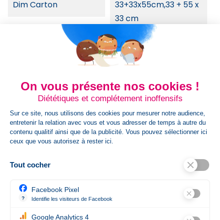
Dim Carton
33+33x55cm,33 + 55 x
33 cm
Dimension Article
19,5X14X14CM,19,5X14X14
Cm
On vous présente nos cookies !
Poids Colis
4,28
Diététiques et complétement inoffensifs
HsCode
4202 9298
Sur ce site, nous utilisons des cookies pour mesurer notre audience,
entretenir la relation avec vous et vous adresser de temps à autre du
contenu qualitif ainsi que de la publicité. Vous pouvez sélectionner ici
Poids Net (en Kg)
0,035
ceux que vous autorisez à rester ici.
Tout cocher
Poids Prod Kg
0,035
Facebook Pixel
Références spécifiques
?
Identifie les visiteurs de Facebook
Permet de suivre les actions du visiteur sur le site web, et de voir
Ean13
8719941019690
Google Analytics 4