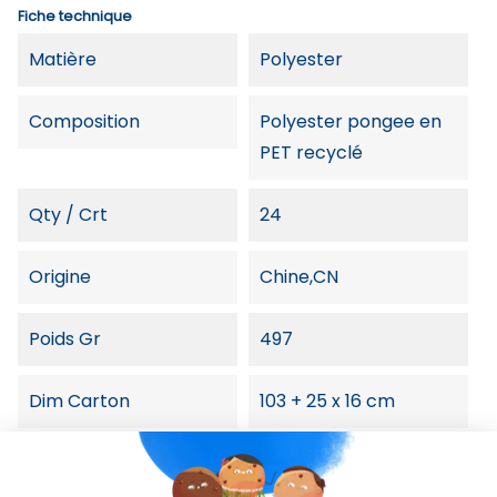
Fiche technique
Matière
Polyester
Composition
Polyester pongee en
PET recyclé
Qty / Crt
24
Origine
Chine,CN
Poids Gr
497
Dim Carton
103 + 25 x 16 cm
Dimension Article
97 x Ø 130 cm