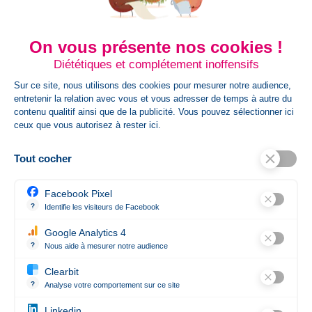
Poids Colis
13
On vous présente nos cookies !
HsCode
Diététiques et complétement inoffensifs
Sur ce site, nous utilisons des cookies pour mesurer notre audience,
66019920,6601992000000000000000
entretenir la relation avec vous et vous adresser de temps à autre du
contenu qualitif ainsi que de la publicité. Vous pouvez sélectionner ici
ceux que vous autorisez à rester ici.
Poids Article Gr
497
Tout cocher
Références spécifiques
Facebook Pixel
Ean13
8713159543886
?
Identifie les visiteurs de Facebook
Permet de suivre les actions du visiteur sur le site web, et de voir 
Google Analytics 4
État
Nouveau produit
?
Nous aide à mesurer notre audience
Essentiel pour la gestion du site web, il permet de mesurer des indi
Clearbit
?
Analyse votre comportement sur ce site
Révèle les entreprises qui se cachent derrière les visites anonym
Linkedin