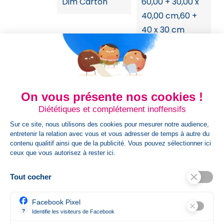
Dim Carton
60,00 + 30,00 x
40,00 cm,60 +
40 x 30 cm
Poids Colis
15,000
Infos Supl
Eco-
On vous présente nos cookies !
responsable
Diététiques et complétement inoffensifs
Sur ce site, nous utilisons des cookies pour mesurer notre audience,
HsCode
62034231
entretenir la relation avec vous et vous adresser de temps à autre du
contenu qualitif ainsi que de la publicité. Vous pouvez sélectionner ici
ceux que vous autorisez à rester ici.
Poids Article Gr
700
Tout cocher
Références spécifiques
Facebook Pixel
Référence Spécifique
3059411826744
?
Identifie les visiteurs de Facebook
Permet de suivre les actions du visiteur sur le site web, et de voir 