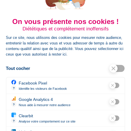
Dim Carton
44 + 30 x 28 cm
On vous présente nos cookies !
Dimension Article
42 x 17 mm | Ouvert:
Diététiques et complétement inoffensifs
65 x 17 mm
Sur ce site, nous utilisons des cookies pour mesurer notre audience,
entretenir la relation avec vous et vous adresser de temps à autre du
contenu qualitif ainsi que de la publicité. Vous pouvez sélectionner ici
Poids Colis
7.5
ceux que vous autorisez à rester ici.
HsCode
3926909790
Tout cocher
Facebook Pixel
Certification
REACH
?
Identifie les visiteurs de Facebook
Permet de suivre les actions du visiteur sur le site web, et de voir 
Google Analytics 4
État
Nouveau produit
?
Nous aide à mesurer notre audience
Essentiel pour la gestion du site web, il permet de mesurer des indi
Clearbit
?
Analyse votre comportement sur ce site
Révèle les entreprises qui se cachent derrière les visites anonym