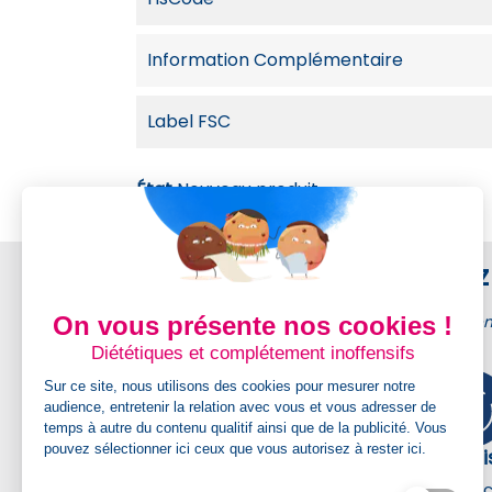
Information Complémentaire
Label FSC
État
Nouveau produit
Achetez 
On vous présente nos cookies !
Kadimage membr
Diététiques et complétement inoffensifs
Sur ce site, nous utilisons des cookies pour mesurer notre
audience, entretenir la relation avec vous et vous adresser de
temps à autre du contenu qualitif ainsi que de la publicité. Vous
pouvez sélectionner ici ceux que vous autorisez à rester ici.
Livraison gratuite
Graph
Livraison gratuite dès 300 € ht France,
Un servi