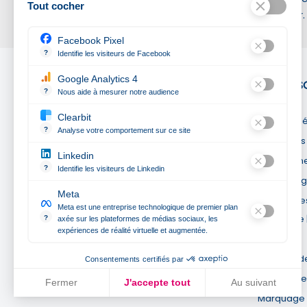
Tout cocher
Belgique et Luxembourg
assister.
Facebook Pixel
?
Identifie les visiteurs de Facebook
Permet de suivre les actions du visiteur sur le site web, et de v
Google Analytics 4
NOTRE S
?
Nous aide à mesurer notre audience
Kadimage
Essentiel pour la gestion du site web, il permet de mesurer des 
Clearbit
Mentions l
7 rue Roland Coffignot
?
Analyse votre comportement sur ce site
51100 Reims
Conditions
Révèle les entreprises qui se cachent derrière les visites ano
Linkedin
France
Qui somme
?
Identifie les visiteurs de Linkedin
03 26 36 36 26
Nos engag
Permet de suivre les actions du visiteur sur le site web, et de v
contact@kadimage.fr
Meta
Catalogues 
Meta est une entreprise technologique de premier plan
Horaires :
entreprise
?
axée sur les plateformes de médias sociaux, les
expériences de réalité virtuelle et augmentée.
sitemap
Lundi au vendredi : 7h30 à 17h30
Meta est une entreprise technologique de premier plan axée sur
Membre de
Consentements certifiés par
Contact Se
Fermer
J'accepte tout
Au suivant
Marquage 
Plateforme de Gestion du Consentement : Personnalisez vos Opt
Axeptio consent