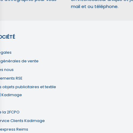
mail et ou téléphone.
oir s'il y a des conversions.
OCIÉTÉ
indicateurs tels que le trafic, les produits les plus consultés, ou encore la ré
égales
 générales de vente
nymes de sites web et utilisent ces données pour créer des expériences d'ach
s nous
ements RSE
oir s'il y a des conversions.
objets publicitaires et textile
 | Kadimage
 les plateformes de médias sociaux, les expériences de réalité virtuelle et 
 la 2FCPO
rvice Clients Kadimage
express Reims
ions