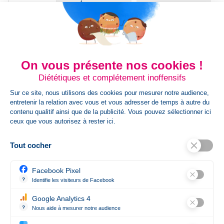
Qty / Crt
250
Origine
FR
Poids Gr
12.80 g
On vous présente nos cookies !
Diététiques et complétement inoffensifs
Dim Carton
32.40 cm + 13.60
Sur ce site, nous utilisons des cookies pour mesurer notre audience,
cm x 15.20 cm
entretenir la relation avec vous et vous adresser de temps à autre du
contenu qualitif ainsi que de la publicité. Vous pouvez sélectionner ici
ceux que vous autorisez à rester ici.
Dimension
1.60 cm + 1.10 cm
Article
x 14.40 cm
Tout cocher
Facebook Pixel
HsCode
9608109200
?
Identifie les visiteurs de Facebook
Permet de suivre les actions du visiteur sur le site web, et de voir 
Google Analytics 4
État
Nouveau produit
?
Nous aide à mesurer notre audience
Essentiel pour la gestion du site web, il permet de mesurer des indi