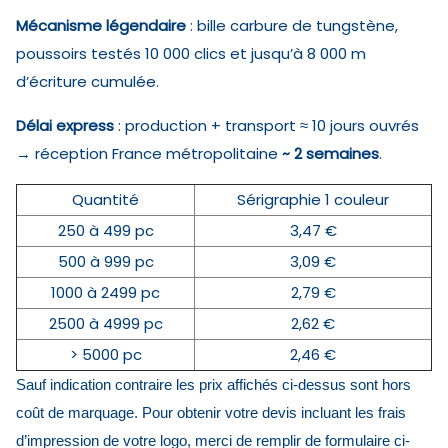
Mécanisme légendaire
: bille carbure de tungstène,
poussoirs testés 10 000 clics et jusqu’à 8 000 m
d’écriture cumulée.
Délai express
: production + transport ≈ 10 jours ouvrés
→ réception France métropolitaine
~ 2 semaines
.
Quantité
Sérigraphie 1 couleur
250 à 499 pc
3,47 €
500 à 999 pc
3,09 €
1000 à 2499 pc
2,79 €
2500 à 4999 pc
2,62 €
> 5000 pc
2,46 €
Sauf indication contraire les prix affichés ci-dessus sont hors
coût de marquage. Pour obtenir votre devis incluant les frais
d’impression de votre logo, merci de remplir de formulaire ci-