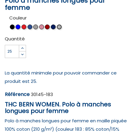
Polo à manches longues pour
femme
Couleur
Noir
Bleu
Rouge
Bleu
Gris
Rose
Bordeaux
Bleu
Gris
royal
nuit
clair
Quantité
matte
La quantité minimale pour pouvoir commander ce
produit est 25.
Référence
30145-183
THC BERN WOMEN. Polo à manches
longues pour femme
Polo à manches longues pour femme en maille piquée
100% coton (210 g/m²) (couleur 183 : 85% coton/15%