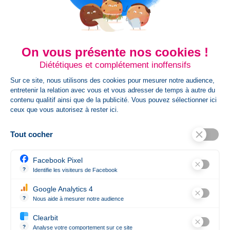
blanchiment
Dim Carton
48 + 33 x 37 cm
On vous présente nos cookies !
Diététiques et complétement inoffensifs
Poids Colis
14
Sur ce site, nous utilisons des cookies pour mesurer notre audience,
entretenir la relation avec vous et vous adresser de temps à autre du
HsCode
6110209900
contenu qualitif ainsi que de la publicité. Vous pouvez sélectionner ici
ceux que vous autorisez à rester ici.
Certification
REACH
Tout cocher
Information
Genre féminin
Facebook Pixel
Complémentaire
?
Identifie les visiteurs de Facebook
Permet de suivre les actions du visiteur sur le site web, et de voir 
Google Analytics 4
État
Nouveau produit
?
Nous aide à mesurer notre audience
Essentiel pour la gestion du site web, il permet de mesurer des indi
Clearbit
?
Analyse votre comportement sur ce site