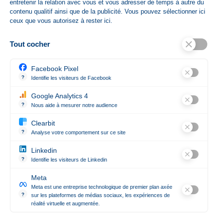
entretenir la relation avec vous et vous adresser de temps à autre du
contenu qualitif ainsi que de la publicité. Vous pouvez sélectionner ici
ceux que vous autorisez à rester ici.
Envoyer votre demande de devis
Pour un meilleur traitement de votre demande, merci
Tout cocher
de nous adresser un fichier vectorisé. Les formats
Facebook Pixel
acceptés sont .eps .ai .pdf .jpg .jpeg .png
?
Identifie les visiteurs de Facebook
Permet de suivre les actions du visiteur sur le site web, et de voir
Google Analytics 4
Référence
Stoppeur
?
Nous aide à mesurer notre audience
Essentiel pour la gestion du site web, il permet de mesurer des indi
Clearbit
?
Analyse votre comportement sur ce site
Révèle les entreprises qui se cachent derrière les visites anonym
Linkedin
Contact

?
Identifie les visiteurs de Linkedin
Permet de suivre les actions du visiteur sur le site web, et de voir
Meta
Notre société

Meta est une entreprise technologique de premier plan axée
?
sur les plateformes de médias sociaux, les expériences de
réalité virtuelle et augmentée.
Suivez-nous
Meta est une entreprise technologique de premier plan axée sur le
