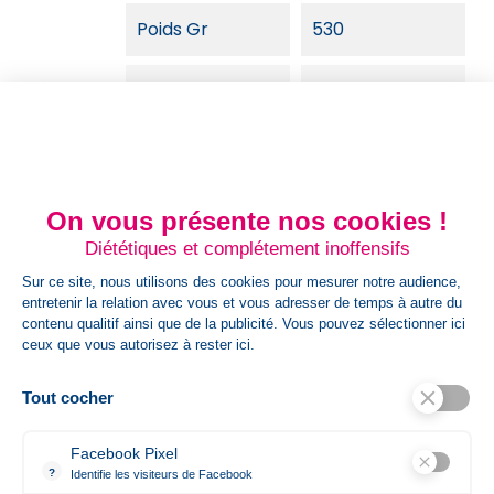
Poids Gr
530
Dim Carton
49 + 20 x 35 cm
Dimension
31 x 45 cm
Article
On vous présente nos cookies !
Poids Colis
3
Diététiques et complétement inoffensifs
Sur ce site, nous utilisons des cookies pour mesurer notre audience,
HsCode
entretenir la relation avec vous et vous adresser de temps à autre du
contenu qualitif ainsi que de la publicité. Vous pouvez sélectionner ici
ceux que vous autorisez à rester ici.
42029291,4202929190000000000000
Tout cocher
Références spécifiques
Facebook Pixel
Ean13
85854253802
?
Identifie les visiteurs de Facebook
Permet de suivre les actions du visiteur sur le site web, et de voir 