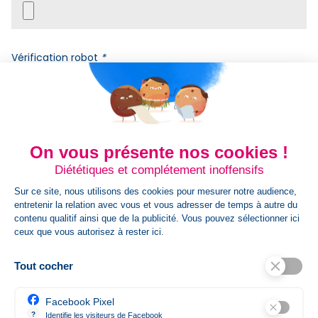
Vérification robot
*
On vous présente nos cookies !
Envoyer votre demande de devis
Diététiques et complétement inoffensifs
Pour un meilleur traitement de votre demande, merci
Sur ce site, nous utilisons des cookies pour mesurer notre audience,
de nous adresser un fichier vectorisé. Les formats
entretenir la relation avec vous et vous adresser de temps à autre du
acceptés sont .eps .ai .pdf .jpg .jpeg .png
contenu qualitif ainsi que de la publicité. Vous pouvez sélectionner ici
ceux que vous autorisez à rester ici.
Détails du produit
Tout cocher
Référence
cal2025
Facebook Pixel
Fiche technique
?
Identifie les visiteurs de Facebook