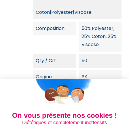
Coton|Polyester|Viscose
Composition
50% Polyester,
25% Coton, 25%
Viscose
Qty / Crt
50
Origine
PK
Genre
Femme
Gr/m²
130 g/m²
On vous présente nos cookies !
Diététiques et complétement inoffensifs
Dim Carton
60 cm + 0 cm x