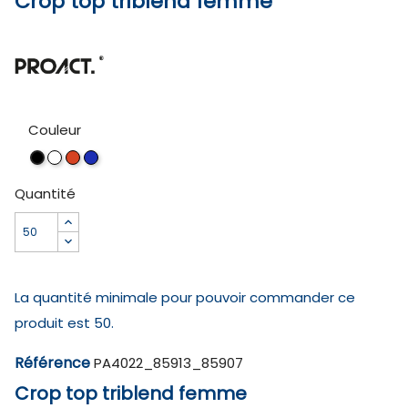
Crop top triblend femme
Couleur
White
Coral
Duck
Black
Blue
Quantité
Heather
La quantité minimale pour pouvoir commander ce
produit est 50.
Référence
PA4022_85913_85907
Crop top triblend femme