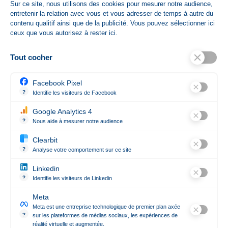
Sur ce site, nous utilisons des cookies pour mesurer notre audience,
40 cm
entretenir la relation avec vous et vous adresser de temps à autre du
contenu qualitif ainsi que de la publicité. Vous pouvez sélectionner ici
ceux que vous autorisez à rester ici.
HsCode
61099020
Tout cocher
Références spécifiques
Facebook Pixel
Ean13
'366363912805
?
Identifie les visiteurs de Facebook
Permet de suivre les actions du visiteur sur le site web, et de voir 
Google Analytics 4
État
Nouveau produit
?
Nous aide à mesurer notre audience
Essentiel pour la gestion du site web, il permet de mesurer des indi
Clearbit
?
Analyse votre comportement sur ce site
Révèle les entreprises qui se cachent derrière les visites anonym
Linkedin
Contact

?
Identifie les visiteurs de Linkedin
Permet de suivre les actions du visiteur sur le site web, et de voir 
Meta
Notre société

Meta est une entreprise technologique de premier plan axée
?
sur les plateformes de médias sociaux, les expériences de
réalité virtuelle et augmentée.