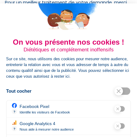
Pour un meilleur traitement de votre demande, merci
de nous adresser un fichier vectorisé. Les formats
acceptés sont .eps .ai .pdf .jpg .jpeg .png
Détails du produit
On vous présente nos cookies !
Référence
BAD39-040#16467
Diététiques et complétement inoffensifs
Sur ce site, nous utilisons des cookies pour mesurer notre audience,
Fiche technique
entretenir la relation avec vous et vous adresser de temps à autre du
contenu qualitif ainsi que de la publicité. Vous pouvez sélectionner ici
Qty / Crt
0
ceux que vous autorisez à rester ici.
Origine
FR
Tout cocher
Facebook Pixel
Dim Carton
cm x cm x cm
?
Identifie les visiteurs de Facebook
Permet de suivre les actions du visiteur sur le site web, et de voir 
Google Analytics 4
État
Nouveau produit
?
Nous aide à mesurer notre audience
Essentiel pour la gestion du site web, il permet de mesurer des indi