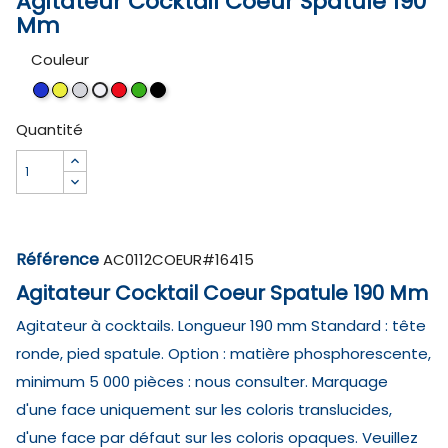
Agitateur Cocktail Coeur Spatule 190
Mm
Couleur
Bleu
Jaune
Transparent
Rouge
Vert
Noir
Blanc
73
70
00
67
66
35
01
Quantité
Référence
AC0112COEUR#16415
Agitateur Cocktail Coeur Spatule 190 Mm
Agitateur à cocktails. Longueur 190 mm Standard : tête
ronde, pied spatule. Option : matière phosphorescente,
minimum 5 000 pièces : nous consulter. Marquage
d'une face uniquement sur les coloris translucides,
d'une face par défaut sur les coloris opaques. Veuillez