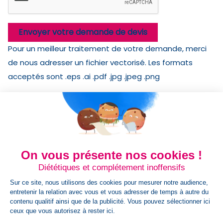
Envoyer votre demande de devis
Pour un meilleur traitement de votre demande, merci
de nous adresser un fichier vectorisé. Les formats
acceptés sont .eps .ai .pdf .jpg .jpeg .png
Détails du produit
Référence
AC0112COEUR#16415
Fiche technique
On vous présente nos cookies !
Qty / Crt
5000
Diététiques et complétement inoffensifs
Sur ce site, nous utilisons des cookies pour mesurer notre audience,
Origine
FR
entretenir la relation avec vous et vous adresser de temps à autre du
contenu qualitif ainsi que de la publicité. Vous pouvez sélectionner ici
ceux que vous autorisez à rester ici.
Dim Carton
47 cm x 53 cm x 33