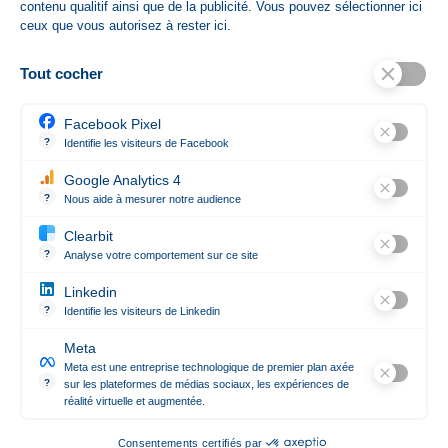
contenu qualitif ainsi que de la publicité. Vous pouvez sélectionner ici
ceux que vous autorisez à rester ici.
Dim Carton
47 cm x 53 cm x 33
cm
Tout cocher
Facebook Pixel
Poids Net (en Kg)
0.002
?
Identifie les visiteurs de Facebook
Permet de suivre les actions du visiteur sur le site web, et de voir 
Google Analytics 4
État
Nouveau produit
?
Nous aide à mesurer notre audience
Essentiel pour la gestion du site web, il permet de mesurer des indi
Clearbit
?
Analyse votre comportement sur ce site
Révèle les entreprises qui se cachent derrière les visites anonym
Linkedin
Contact

?
Identifie les visiteurs de Linkedin
Permet de suivre les actions du visiteur sur le site web, et de voir 
Meta
Notre société

Meta est une entreprise technologique de premier plan axée
?
sur les plateformes de médias sociaux, les expériences de
réalité virtuelle et augmentée.
Meta est une entreprise technologique de premier plan axée sur le
Suivez-nous

Consentements certifiés par