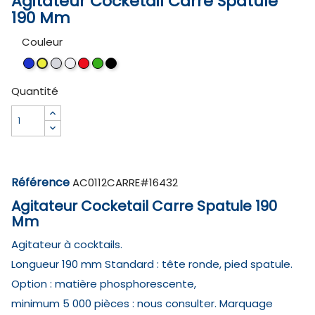
Agitateur Cocketail Carre Spatule
190 Mm
Couleur
Bleu
Transparent
Blanc
Rouge
Vert
Noir
Jaune
73
00
01
67
66
35
70
Quantité
Référence
AC0112CARRE#16432
Agitateur Cocketail Carre Spatule 190
Mm
Agitateur à cocktails.
Longueur 190 mm Standard : tête ronde, pied spatule.
Option : matière phosphorescente,
minimum 5 000 pièces : nous consulter. Marquage