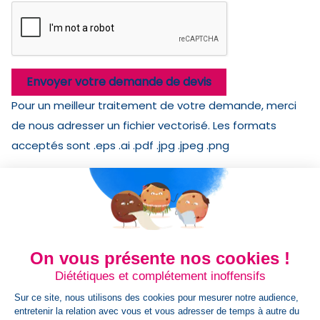
Envoyer votre demande de devis
Pour un meilleur traitement de votre demande, merci
de nous adresser un fichier vectorisé. Les formats
acceptés sont .eps .ai .pdf .jpg .jpeg .png
Détails du produit
Référence
AC0112CARRE#16432
Fiche technique
On vous présente nos cookies !
Qty / Crt
5000
Diététiques et complétement inoffensifs
Sur ce site, nous utilisons des cookies pour mesurer notre audience,
Origine
FR
entretenir la relation avec vous et vous adresser de temps à autre du