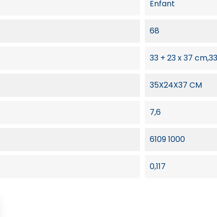
Enfant
68
33 + 23 x 37 cm,
35X24X37 CM
7,6
6109 1000
0,117