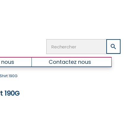

 nous
Contactez nous
Shirt 190G
rt 190G