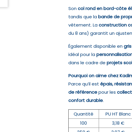
Son
col rond en bord-côte é
tandis que la
bande de propr
vêtement. La
construction 
du 8 ans) garantit un ajuste
Également disponible en
gri
idéal pour la
personnalisation
dans le cadre de
projets sco
Pourquoi on aime chez Kadi
Parce qu’il est
épais, résista
de référence
pour les
collec
confort durable
.
Quantité
PU HT Blanc
100
3,18 €