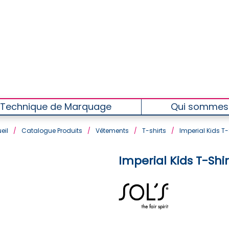
Technique de Marquage
Qui sommes
eil
/
Catalogue Produits
/
Vêtements
/
T-shirts
/
Imperial Kids T-
Imperial Kids T-Shi