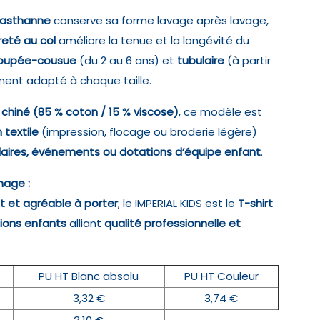
lasthanne
conserve sa forme lavage après lavage,
eté au col
améliore la tenue et la longévité du
coupée-cousue
(du 2 au 6 ans) et
tubulaire
(à partir
ment adapté à chaque taille.
s chiné (85 % coton / 15 % viscose)
, ce modèle est
 textile
(impression, flocage ou broderie légère)
laires, événements ou dotations d’équipe enfant
.
mage :
nt et agréable à porter
, le IMPERIAL KIDS est le
T-shirt
tions enfants
alliant
qualité professionnelle et
PU HT Blanc absolu
PU HT Couleur
3,32 €
3,74 €