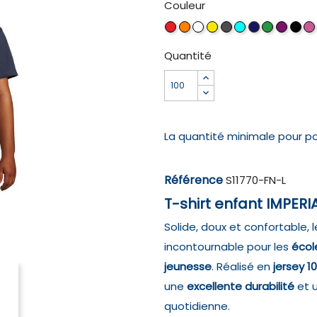
Couleur
Rouge
Orange
Blanc
Jaune
Gris
Aqua
VERT
VIOLE
NOI
FRENCH
chiné
PRAIRIE
FONC
PR
MARINE
Quantité
La quantité minimale pour p
Référence
S11770-FN-L
T-shirt enfant IMPERI
Solide, doux et confortable, 
incontournable pour les
écol
jeunesse
. Réalisé en
jersey 1
une
excellente durabilité
et 
quotidienne.