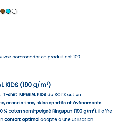
T
R
ROSE
Chocolat
Ciel
Blanc
E
OFOND
MOYEN
absolu
ouvoir commander ce produit est 100.
AL KIDS (190 g/m²)
le
T-shirt IMPERIAL KIDS
de SOL’S est un
es, associations, clubs sportifs et événements
00 % coton semi-peigné Ringspun (190 g/m²)
, il offre
un
confort optimal
adapté à une utilisation