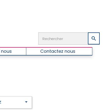

 nous
Contactez nous

Z