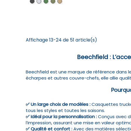
Black
Graphite
Jungle
Military
Desert
Grey
Camo
Green
sand
Affichage 13-24 de 51 article(s)
Beechfield : L’acc
Beechfield est une marque de référence dans le
écharpes et autres couvre-chefs, elle allie qual
Pourquo
✅
Un large choix de modèles
:
Casquettes truck
tous les styles et toutes les saisons.
✅
Idéal pour la personnalisation
:
Conçus avec de
l’impression, assurant une mise en valeur optima
✅
Qualité et confort
:
Avec des matières sélectio