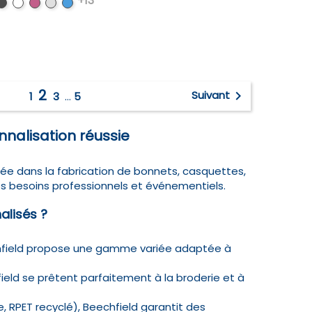
+13
Black
Black
Black
Black
Bright
/
/
/
Royal
White
Fuchsia
Light
/
Grey
White
2

Suivant
1
3
…
5
nnalisation réussie
ée dans la fabrication de bonnets, casquettes,
 les besoins professionnels et événementiels.
alisés ?
chfield propose une gamme variée adaptée à
ld se prêtent parfaitement à la broderie et à
, RPET recyclé), Beechfield garantit des