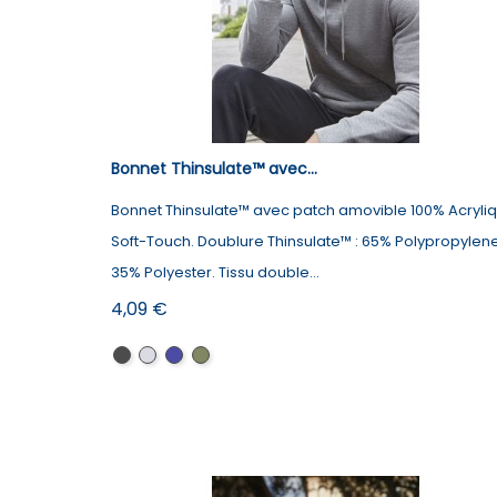
Bonnet Thinsulate™ avec...
Bonnet Thinsulate™ avec patch amovible 100% Acryliq
Soft-Touch. Doublure Thinsulate™ : 65% Polypropylen
35% Polyester. Tissu double...
Prix
4,09 €
Black
Graphite
Navy
Military
Grey
Green