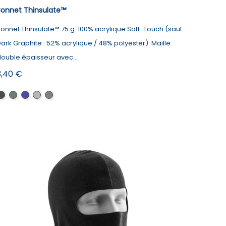
Bonnet Thinsulate™
onnet Thinsulate™ 75 g. 100% acrylique Soft-Touch (sauf
ark Graphite : 52% acrylique / 48% polyester). Maille
ouble épaisseur avec...
rix
3,40 €
Black
Bottle
French
Heather
Dark
Green
Navy
Grey
Graphite