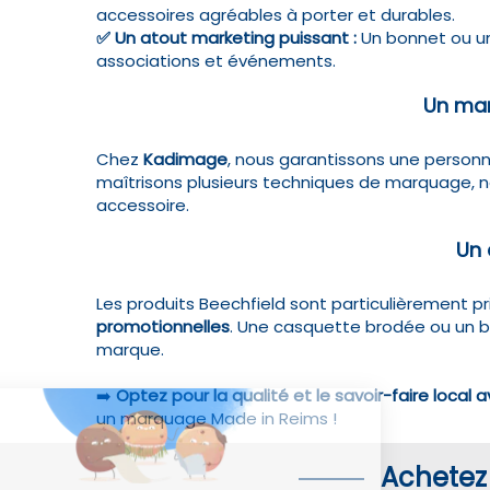
accessoires agréables à porter et durables.
✅
Un atout marketing puissant
:
Un bonnet ou un
associations et événements.
Un mar
Chez
Kadimage
, nous garantissons une personn
maîtrisons plusieurs techniques de marquage,
accessoire.
Un 
Les produits Beechfield sont particulièrement pr
promotionnelles
. Une casquette brodée ou un bo
marque.
➡️
Optez pour la qualité et le savoir-faire local
un marquage Made in Reims !
Achetez 