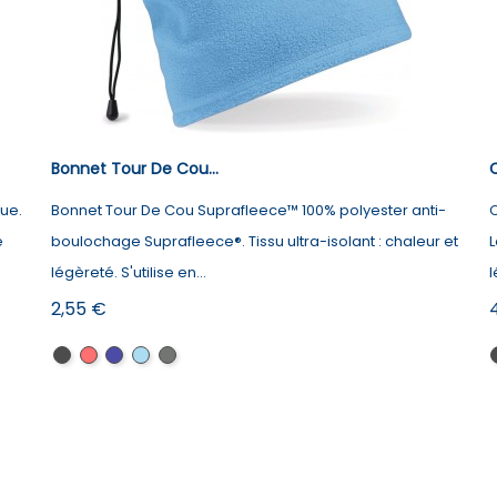
Bonnet Tour De Cou...
C
ue.
Bonnet Tour De Cou Suprafleece™ 100% polyester anti-
C
e
boulochage Suprafleece®. Tissu ultra-isolant : chaleur et
L
légèreté. S'utilise en...
l
Prix
P
2,55 €
Black
Classic
French
Sky
Charcoal
Red
Navy
Blue