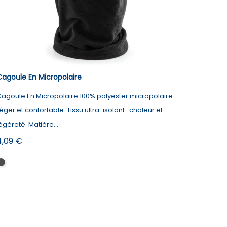
agoule En Micropolaire
agoule En Micropolaire 100% polyester micropolaire.
éger et confortable. Tissu ultra-isolant : chaleur et
égèreté. Matière...
rix
4,09 €
Black