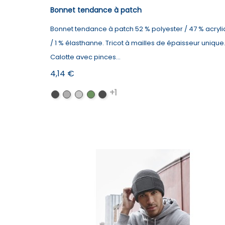
Bonnet tendance à patch
Bonnet tendance à patch 52 % polyester / 47 % acryl
/ 1 % élasthanne. Tricot à mailles de épaisseur unique
Calotte avec pinces...
Prix
4,14 €
+1
Black
Graphite
Light
Military
Oatmeal
Grey
Grey
Green
/
/
/
/
Black
Black
Black
Black