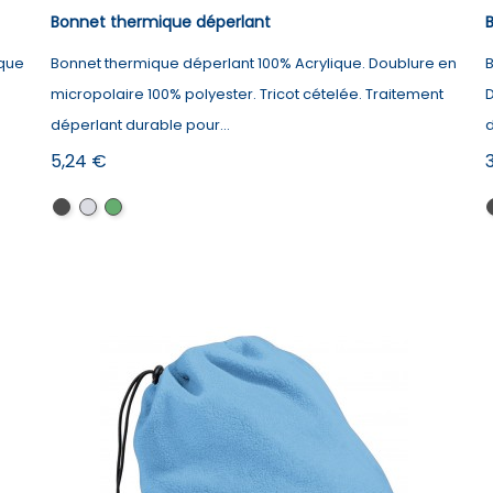
Bonnet thermique déperlant
ique
Bonnet thermique déperlant 100% Acrylique. Doublure en
B
.
micropolaire 100% polyester. Tricot cételée. Traitement
D
déperlant durable pour...
d
Prix
P
5,24 €
Black
Graphite
Olive
Grey
Green