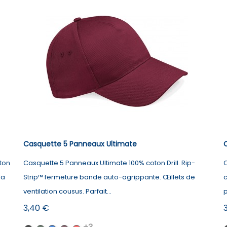
Casquette 5 Panneaux Ultimate
ton
Casquette 5 Panneaux Ultimate 100% coton Drill. Rip-
C
la
Strip™ fermeture bande auto-agrippante. Œillets de
c
ventilation cousus. Parfait...
p
Prix
P
3,40 €