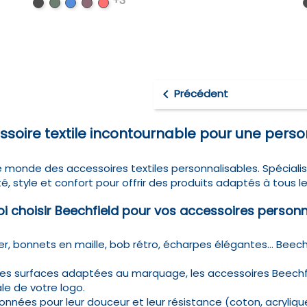
+3
Black
Bottle
Bright
Burgundy
Classic
Green
Royal
Red

Précédent
essoire textile incontournable pour une perso
 monde des accessoires textiles personnalisables. Spécialis
ité, style et confort pour offrir des produits adaptés à tous
i choisir Beechfield pour vos accessoires personn
er, bonnets en maille, bob rétro, écharpes élégantes… Bee
s surfaces adaptées au marquage, les accessoires Beechfie
le de votre logo.
nnées pour leur douceur et leur résistance (coton, acrylique