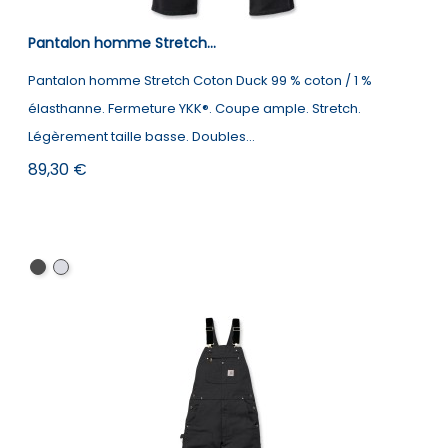
Pantalon homme Stretch...
Pantalon homme Stretch Coton Duck 99 % coton / 1 %
élasthanne. Fermeture YKK®. Coupe ample. Stretch.
Légèrement taille basse. Doubles...
Prix
89,30 €
Black
Carhartt
Brown