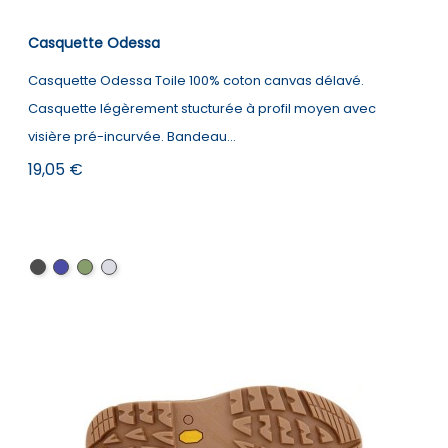
Casquette Odessa
Casquette Odessa Toile 100% coton canvas délavé.
Casquette légèrement stucturée à profil moyen avec
visière pré-incurvée. Bandeau...
Prix
19,05 €
Black
Navy
Army
Carhartt
Green
Brown