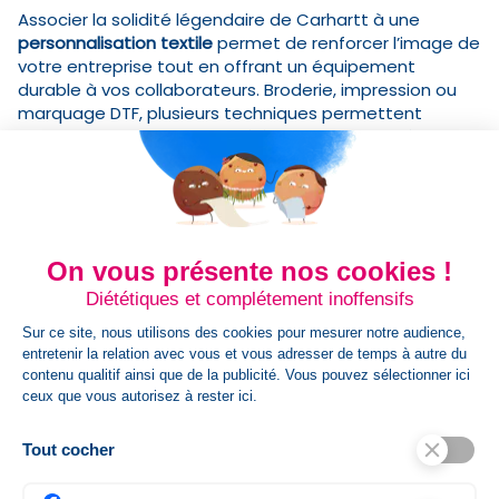
Associer la solidité légendaire de Carhartt à une
personnalisation textile
permet de renforcer l’image de
votre entreprise tout en offrant un équipement
durable à vos collaborateurs. Broderie, impression ou
marquage DTF, plusieurs techniques permettent
d’apposer votre logo avec élégance et visibilité sur des
vêtements conçus pour durer.
Qu’il s’agisse de
chantiers, ateliers, logistique ou
métiers en extérieur
, Carhartt garantit une image
professionnelle cohérente et impactante. Offrez à vos
équipes des vêtements personnalisés qui véhiculent
On vous présente nos cookies !
votre identité, tout en bénéficiant du confort et de la
Diététiques et complétement inoffensifs
qualité que seule Carhartt sait proposer.
Sur ce site, nous utilisons des cookies pour mesurer notre audience,
Un Investissement Durable pour Votre
entretenir la relation avec vous et vous adresser de temps à autre du
Entreprise
contenu qualitif ainsi que de la publicité. Vous pouvez sélectionner ici
Opter pour
des vêtements de travail personnalisés
ceux que vous autorisez à rester ici.
Carhartt
, c’est choisir des équipements qui résistent à
l’épreuve du temps, réduisant ainsi le besoin de
Tout cocher
renouvellement fréquent. C’est aussi un
gage de
professionnalisme et de cohésion d’équipe
, parfait