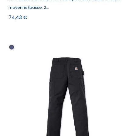
moyenne/basse. 2...
Prix
74,43 €
Erie