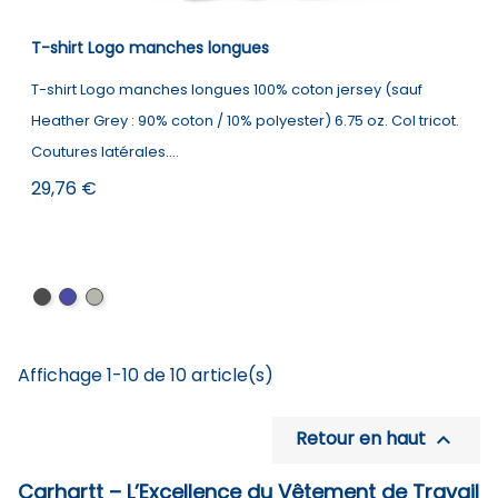
T-shirt Logo manches longues
T-shirt Logo manches longues 100% coton jersey (sauf
Heather Grey : 90% coton / 10% polyester) 6.75 oz. Col tricot.
Coutures latérales....
Prix
29,76 €
Black
Navy
Heather
Grey
Affichage 1-10 de 10 article(s)
Retour en haut

Carhartt – L’Excellence du Vêtement de Travail