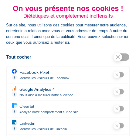
On vous présente nos cookies !
Diététiques et complétement inoffensifs
Sur ce site, nous utilisons des cookies pour mesurer notre audience,
entretenir la relation avec vous et vous adresser de temps à autre du
Envoyer votre demande de devis
contenu qualitif ainsi que de la publicité. Vous pouvez sélectionner ici
ceux que vous autorisez à rester ici.
Pour un meilleur traitement de votre demande, merci
de nous adresser un fichier vectorisé. Les formats
Tout cocher
acceptés sont .eps .ai .pdf .jpg .jpeg .png
Facebook Pixel
?
Identifie les visiteurs de Facebook
Référence
CAR103340_61280_61274
Permet de suivre les actions du visiteur sur le site web, et de voir 
Google Analytics 4
État
Nouveau produit
?
Nous aide à mesurer notre audience
Essentiel pour la gestion du site web, il permet de mesurer des indi
Clearbit
?
Analyse votre comportement sur ce site
Révèle les entreprises qui se cachent derrière les visites anonym
Linkedin
Contact

?
Identifie les visiteurs de Linkedin
Permet de suivre les actions du visiteur sur le site web, et de voir 