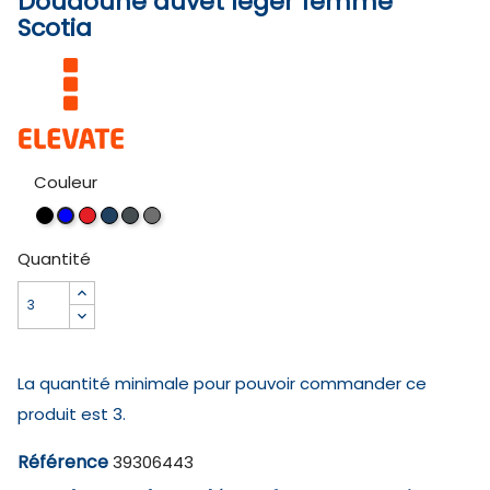
Doudoune duvet léger femme
Scotia
Couleur
Noir
Rouge
Marine
Anthracite
Gris
Bleu
acier
Quantité
La quantité minimale pour pouvoir commander ce
produit est 3.
Référence
39306443