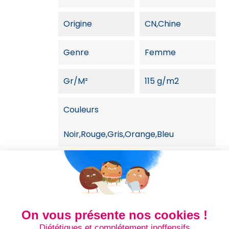
Origine
CN,Chine
Genre
Femme
Gr/m²
115 g/m2
Couleurs
Noir,Rouge,Gris,Orange,Bleu
Dim Carton
53 + 40 x 45
cm,30 + 53 x 38
cm
On vous présente nos cookies !
Poids Colis
7,5
Diététiques et complétement inoffensifs