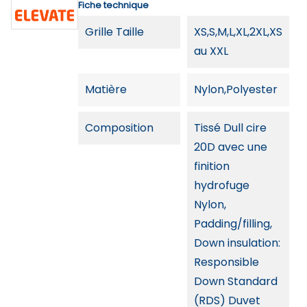
Fiche technique
Grille Taille
XS,S,M,L,XL,2XL,XS
au XXL
Matière
Nylon,Polyester
Composition
Tissé Dull cire
20D avec une
finition
hydrofuge
Nylon,
Padding/filling,
Down insulation:
Responsible
Down Standard
(RDS) Duvet