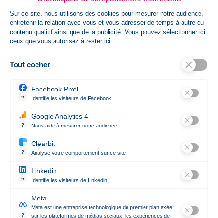
Sur ce site, nous utilisons des cookies pour mesurer notre audience,
HsCode
entretenir la relation avec vous et vous adresser de temps à autre du
contenu qualitif ainsi que de la publicité. Vous pouvez sélectionner ici
62024010,6202401019000000000000
ceux que vous autorisez à rester ici.
Tout cocher
Références spécifiques
Ean13
8713159172024
Facebook Pixel
?
Identifie les visiteurs de Facebook
Permet de suivre les actions du visiteur sur le site web, et de voir
ISBN
6202930000000
Google Analytics 4
?
Nous aide à mesurer notre audience
Essentiel pour la gestion du site web, il permet de mesurer des indi
Clearbit
?
Analyse votre comportement sur ce site
Révèle les entreprises qui se cachent derrière les visites anonym
Linkedin
Contact

?
Identifie les visiteurs de Linkedin
Permet de suivre les actions du visiteur sur le site web, et de voir
Meta
Notre société

Meta est une entreprise technologique de premier plan axée
?
sur les plateformes de médias sociaux, les expériences de